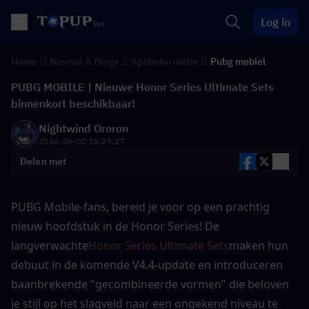
Log in
Home
Nieuws & Blogs
Spelinformatie
Pubg mobiel
PUBG MOBILE | Nieuwe Honor Series Ultimate Sets
binnenkort beschikbaar!
Nightwind Ororon
2026-06-02 16:29:27
Delen met
PUBG Mobile-fans, bereid je voor op een prachtig 
nieuw hoofdstuk in de Honor Series! De 
langverwachte
Honor Series Ultimate Sets
maken hun 
debuut in de komende V4.4-update en introduceren 
baanbrekende "gecombineerde vormen" die beloven 
je stijl op het slagveld naar een ongekend niveau te 