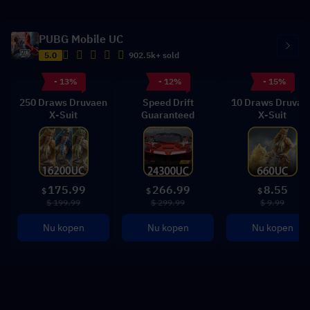
PUBG Mobile UC
5.0
902.5k+ sold
- 13%
- 12%
- 15%
250 Draws Druvaen
Speed Drift
10 Draws Druvae
X-Suit
Guaranteed
X-Suit
175.99
266.99
8.55
$
$
$
$ 199.99
$ 299.99
$ 9.99
Nu kopen
Nu kopen
Nu kopen