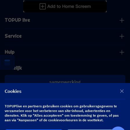
TOPUP live
Service
Hulp
Zakelijk
samenwerking
Cookies
[email protected]
[email protected]
TOPUPlive en partners gebruiken cookies om gebruikersgegevens te
verzamelen voor het verbeteren van site-inhoud, advertenties en
diensten. Klik op "Alles accepteren" om toestemming te geven, of pas
aan via "Aanpassen" of de cookievoorkeuren in de voettekst.
Volg ons