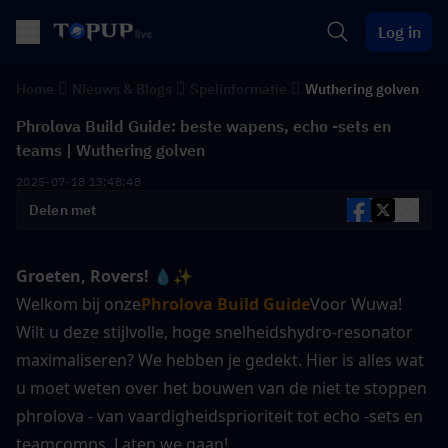
Log in
Home
Nieuws & Blogs
Spelinformatie
Wuthering golven
Phrolova Build Guide: beste wapens, echo -sets en
teams | Wuthering golven
2025-07-18 13:48:48
Delen met
Groeten, Rovers!
💧✨ 
Welkom bij onze
Phrolova Build Guide
Voor Wuwa! 
Wilt u deze stijlvolle, hoge snelheidshydro-resonator 
maximaliseren? We hebben je gedekt. Hier is alles wat 
u moet weten over het bouwen van de niet te stoppen 
phrolova - van vaardigheidsprioriteit tot echo -sets en 
teamcomps. Laten we gaan!