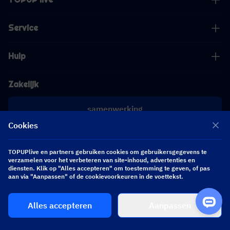
Service
Hulp
Zakelijk
samenwerking
Cookies
[email protected]
[email protected]
TOPUPlive en partners gebruiken cookies om gebruikersgegevens te
verzamelen voor het verbeteren van site-inhoud, advertenties en
diensten. Klik op "Alles accepteren" om toestemming te geven, of pas
Volg ons
aan via "Aanpassen" of de cookievoorkeuren in de voettekst.
Alles accepteren
Aanpassen
Copyright 2026 SEA WHALE TECHNOLOGY PTE.LTD. All Rights Reserved.