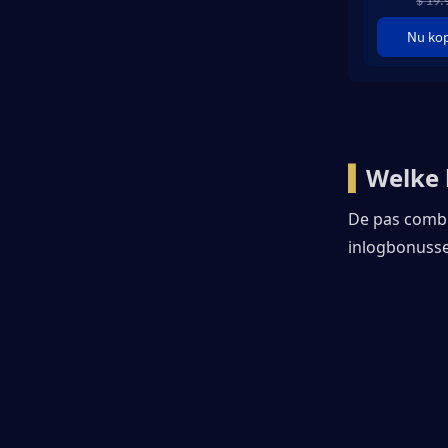
$ 19.
Nu ko
▍
Welke 
De pas combi
inlogbonuss