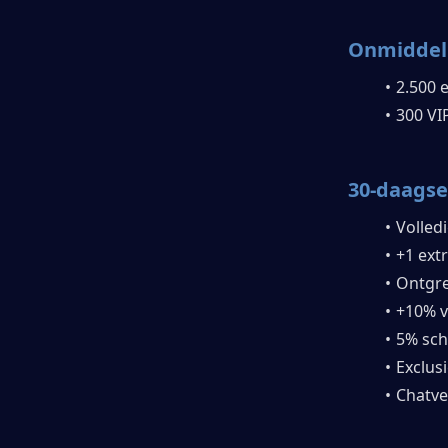
Onmiddell
2.500 
300 VI
30-daagse
Volledi
+1 ext
Ontgre
+10% v
5% sch
Exclusi
Chatve