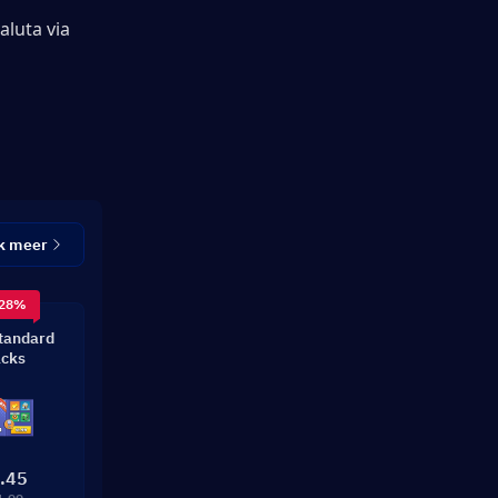
luta via 
k meer
 28%
tandard
cks
.45