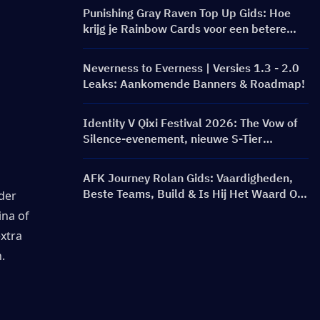
Punishing Gray Raven Top Up Gids: Hoe
krijg je Rainbow Cards voor een betere
prijs?
Neverness to Everness | Versies 1.3 - 2.0
Leaks: Aankomende Banners & Roadmap!
Identity V Qixi Festival 2026: The Vow of
Silence-evenement, nieuwe S-Tier
kostuums & beloningen gids
AFK Journey Rolan Gids: Vaardigheden,
Beste Teams, Build & Is Hij Het Waard Om
der 
Te Pulleren?
na of 
xtra 
.