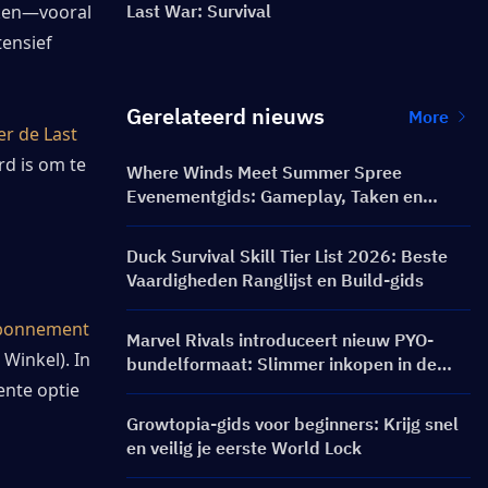
ken—vooral 
Last War: Survival
ensief 
Gerelateerd nieuws
More
r de Last 
d is om te 
Where Winds Meet Summer Spree
Evenementgids: Gameplay, Taken en
Beloningen
Duck Survival Skill Tier List 2026: Beste
Vaardigheden Ranglijst en Build-gids
abonnement 
Marvel Rivals introduceert nieuw PYO-
Winkel). In 
bundelformaat: Slimmer inkopen in de
winkelupdate van seizoen 9.5
nte optie 
Growtopia-gids voor beginners: Krijg snel
en veilig je eerste World Lock