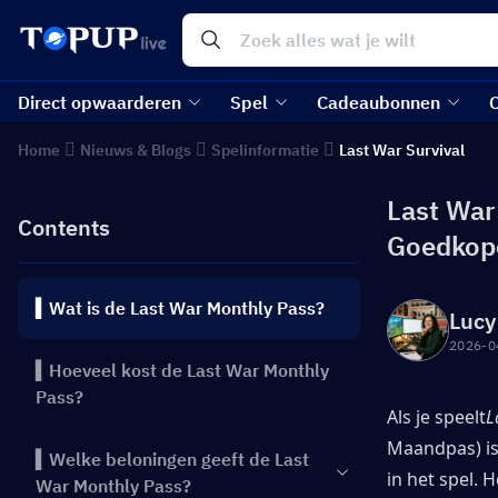
Direct opwaarderen
Spel
Cadeaubonnen
Home
Nieuws & Blogs
Spelinformatie
Last War Survival
Last War
Contents
Goedkope
▍Wat is de Last War Monthly Pass?
Lucy
2026-0
▍Hoeveel kost de Last War Monthly
Pass?
Als je speelt
L
Maandpas) is
▍Welke beloningen geeft de Last
in het spel. 
War Monthly Pass?