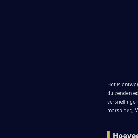
Het is ontwor
duizenden ed
versnellinge
marsploeg, V
▍
Hoevee