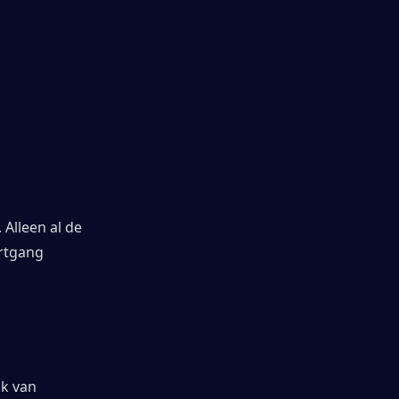
lleen al de 
rtgang 
k van 