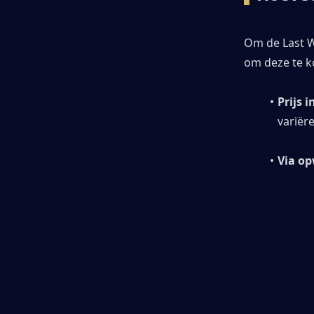
Om de Last W
om deze te k
Prijs i
variër
Via op