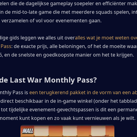
elen die de dagelijkse gameplay soepeler en efficiënter ma
in de mid-to-late game die met meerdere squads spelen, int
 verzamelen of vol voor evenementen gaan.
dige gids leggen we alles uit over
alles wat je moet weten ove
 Pass
: de exacte prijs, alle beloningen, of het de moeite waar
6, en de snelste en goedkoopste manier om het te krijgen.
 de Last War Monthly Pass?
thly Pass is 
een terugkerend pakket in de vorm van een 
n
direct beschikbaar in de in-game winkel (onder het tabblad 
 tot tijdelijke evenement-gevechtspassen is dit een permane
 moment kunt kopen en zo vaak kunt vernieuwen als je wilt.