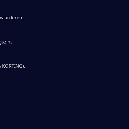
waarderen 
szins 
% KORTING).