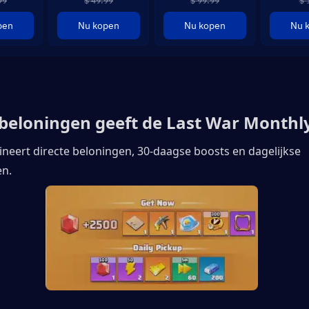
99
$ 49.99
$ 99.99
$ 
pen
Nu kopen
Nu kopen
Nu 
beloningen geeft de Last War Monthl
neert directe beloningen, 30-daagse boosts en dagelijkse 
en.