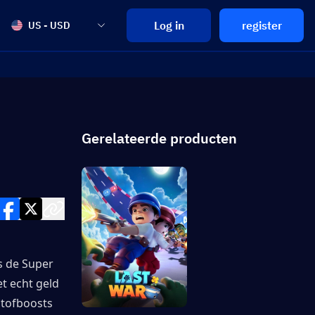
Log in
register
US - USD
Gerelateerde producten
 de Super 
 echt geld 
tofboosts 