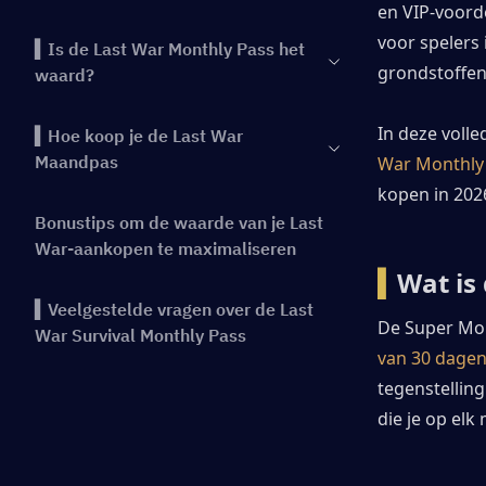
en VIP-voord
voor spelers 
▍Is de Last War Monthly Pass het
grondstoffen
waard?
In deze volle
▍Hoe koop je de Last War
Maandpas
War Monthly
kopen in 202
Bonustips om de waarde van je Last
War-aankopen te maximaliseren
▍
Wat is
▍Veelgestelde vragen over de Last
De Super Mon
War Survival Monthly Pass
van 30 dage
tegenstelling
▍Conclusie
die je op elk