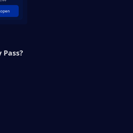
1.99
kopen
y Pass?