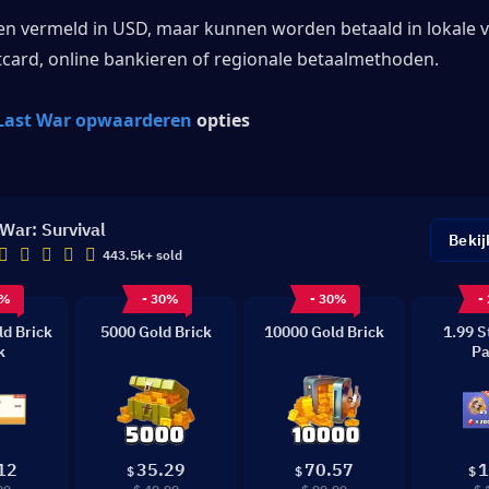
en vermeld in USD, maar kunnen worden betaald in lokale va
itcard, online bankieren of regionale betaalmethoden.
Last War opwaarderen
 opties
 War: Survival
Bekij
443.5k+ sold
0%
- 30%
- 30%
-
ld Brick
5000 Gold Brick
10000 Gold Brick
1.99 S
k
Pa
12
35.29
70.57
1
$
$
$