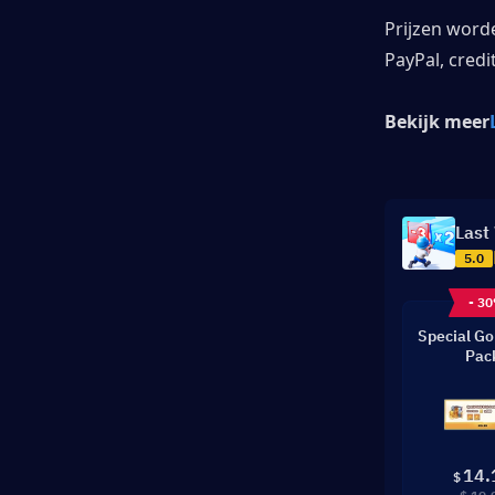
Prijzen word
PayPal, cred
Bekijk meer
Last
5.0
- 3
Special Go
Pac
14.
$