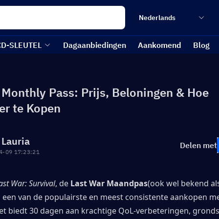
Nederlands
CD-SLEUTEL
Dagaanbiedingen
Aankomend
Blog
 Monthly Pass: Prijs, Beloningen & Hoe
r te Kopen
 Lauria
Delen met
4-09 17:23:21
ast War: Survival
, de 
Last War Maandpas
(ook wel bekend als
 een van de populairste en meest consistente aankopen met
Het biedt 30 dagen aan krachtige QoL-verbeteringen, gronds