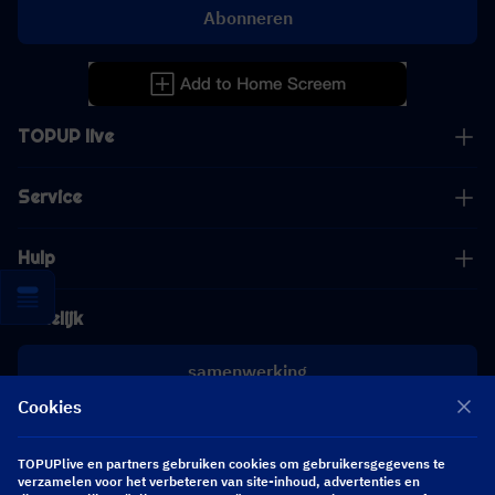
Abonneren
TOPUP live
Service
Hulp
Zakelijk
samenwerking
Cookies
[email protected]
[email protected]
TOPUPlive en partners gebruiken cookies om gebruikersgegevens te
verzamelen voor het verbeteren van site-inhoud, advertenties en