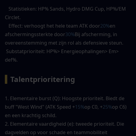
   Statistieken: HP% Sands, Hydro DMG Cup, HP%/EM 
Circlet. 
   Effect: verhoogt het hele team ATK door
20%
en 
afschermingssterkte door
30%
Bij afscherming, in 
overeenstemming met zijn rol als defensieve steun. 
 Substatprioriteit: HP%> Energieophalingen> Em> 
def%. 
▍
Talentprioritering
1. Elementaire burst (Q): Hoogste prioriteit. Biedt de 
buff "West Wind" (ATK Speed ​​+
15%
op C0, +
25%
op C6) 
en een krachtig schild. 
2. Elementaire vaardigheid (e): tweede prioriteit. Die 
dagvelden op voor schade en teammobiliteit 