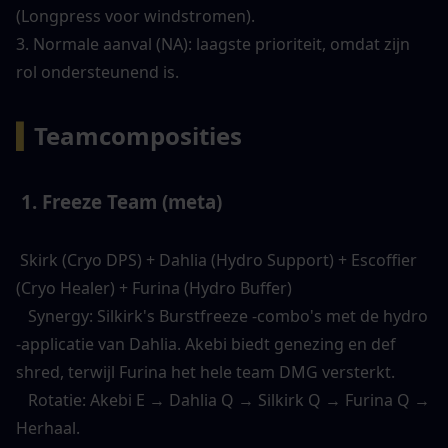
(Longpress voor windstromen). 
3. Normale aanval (NA): laagste prioriteit, omdat zijn 
rol ondersteunend is. 
▍
Teamcomposities
 1. Freeze Team (meta) 
 Skirk (Cryo DPS) + Dahlia (Hydro Support) + Escoffier 
(Cryo Healer) + Furina (Hydro Buffer) 
   Synergy: Silkirk's Burstfreeze -combo's met de hydro 
-applicatie van Dahlia. Akebi biedt genezing en def 
shred, terwijl Furina het hele team DMG versterkt. 
   Rotatie: Akebi E → Dahlia Q → Silkirk Q → Furina Q → 
Herhaal. 