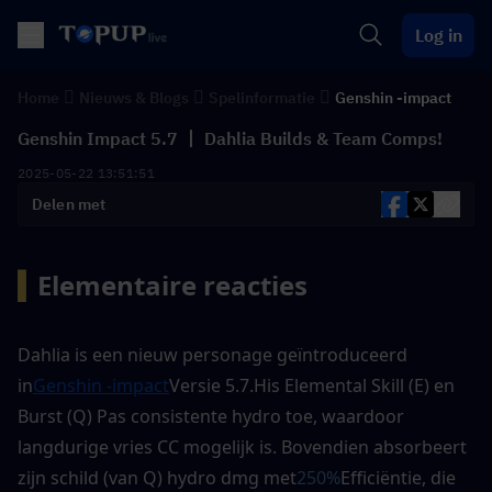
Log in
Home
Nieuws & Blogs
Spelinformatie
Genshin -impact
Genshin Impact 5.7 丨 Dahlia Builds & Team Comps!
2025-05-22 13:51:51
Delen met
▍
Elementaire reacties 
Dahlia is een nieuw personage geïntroduceerd 
in
Genshin -impact
Versie 5.7.His Elemental Skill (E) en 
Burst (Q) Pas consistente hydro toe, waardoor 
langdurige vries CC mogelijk is. Bovendien absorbeert 
zijn schild (van Q) hydro dmg met
250%
Efficiëntie, die 