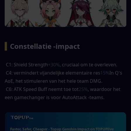
▍
Constellatie -impact
 C1: Shield Strength
+30%
, cruciaal om te overleven. 
 C4: vermindert vijandelijke elementaire res
15%
In Q's 
AoE, het stimuleren van het hele team DMG. 
 C6: ATK Speed ​​Buff neemt toe tot
25%
, waardoor het 
een gamechanger is voor AutoAttack -teams.  