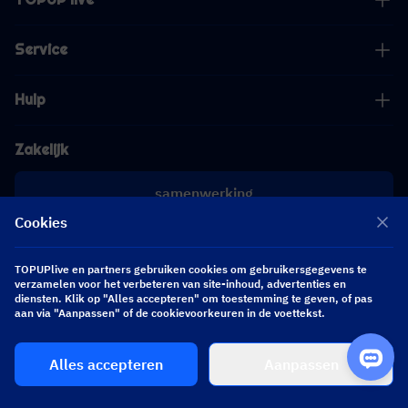
Service
Hulp
Zakelijk
samenwerking
Cookies
[email protected]
[email protected]
TOPUPlive en partners gebruiken cookies om gebruikersgegevens te
verzamelen voor het verbeteren van site-inhoud, advertenties en
diensten. Klik op "Alles accepteren" om toestemming te geven, of pas
Volg ons
aan via "Aanpassen" of de cookievoorkeuren in de voettekst.
Alles accepteren
Aanpassen
Copyright 2026 SEA WHALE TECHNOLOGY PTE.LTD. All Rights Reserved.