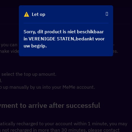
Let op
Sorry, dit product is niet beschikbaar
in VERENIGDE STATEN,bedankt voor
 you can make friends and show talent. You could live-
uw begrip.
ake video calls with your friends are also good choices.
select the top up amount.
.
 up manually by us into your MeMe account.
ment to arrive after successful 
atically recharged to your account within 1 minute, you may 
is not recharged in more than 30 minutes, please contact 