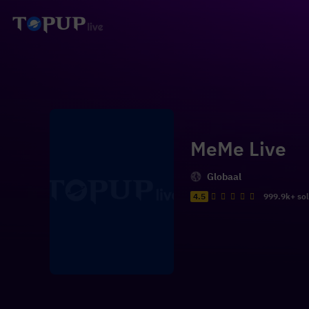
MeMe Live
Globaal
4.5
999.9k+ so