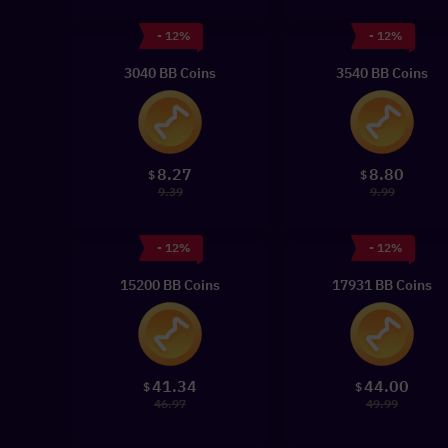
- 12%
- 12%
3040 BB Coins
3540 BB Coins
8.27
8.80
$
$
9.39
9.99
- 12%
- 12%
15200 BB Coins
17931 BB Coins
41.34
44.00
$
$
46.97
49.99