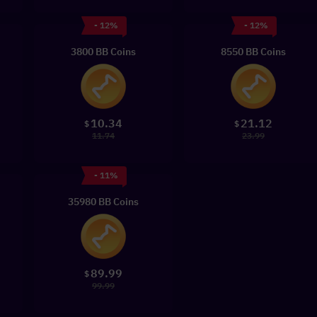
- 12%
- 12%
3800 BB Coins
8550 BB Coins
10.34
21.12
$
$
11.74
23.99
- 11%
35980 BB Coins
89.99
$
99.99