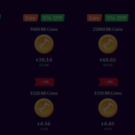
7600 BB Coins
22800 BB Coins
20.14
60.65
$
$
22.88
68.91
- 3%
- 3%
1520 BB Coins
1720 BB Coins
4.56
4.85
$
$
4.70
4.99