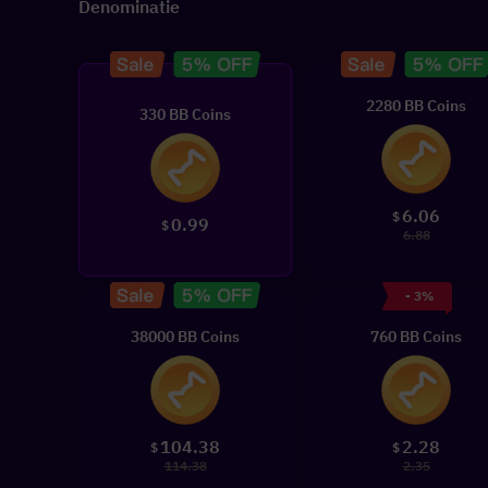
Denominatie
2280 BB Coins
330 BB Coins
6.06
$
0.99
$
6.88
- 3%
38000 BB Coins
760 BB Coins
104.38
2.28
$
$
114.38
2.35