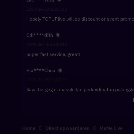
2023-06-30 16:15:33
Hopely TOPUPlive will do discount or event promo
Edi****dith
2023-06-26 08:38:35
Super fast service, great!
Ela****Chua
2023-03-05 10:07:10
Saya bergegas masuk dan perkhidmatan pelangga
Home
Direct opwaarderen
MeMe Live