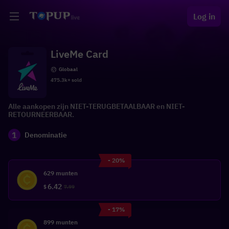
Log in
LiveMe Card
Globaal
475.3k+ sold
Alle aankopen zijn NIET-TERUGBETAALBAAR en NIET-
RETOURNEERBAAR.
1
Denominatie
- 20%
629 munten
6.42
$
7.99
- 17%
899 munten