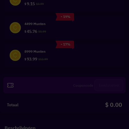
9.15
$
10.99
- 19%
4499 Munten
45.76
$
55.99
- 17%
8999 Munten
93.99
$
112.99
Inwisselen
$ 0.00
Totaal
Beschrijvingen