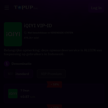
Log in
iQIYI VIP-ID
Niet beschikbaar in VERENIGDE STATEN
478.2k+ sold
Belangrijke opmerking: deze opwaardeerservice is ALLEEN van
toepassing op gebruikers in Indonesië.
1
Denominatie
VIP Standard
VIP Premium
- 18%
7 Days
0.87
$
1.06
- 21%