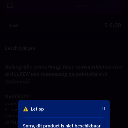
Inwisselen
$ 0.00
Totaal
Beschrijvingen
Belangrijke opmerking: deze opwaardeerservice 
is ALLEEN van toepassing op gebruikers in 
Indonesië.
Over iQIYI
Download iQIYI om te genieten van het populairste 
Let op
Aziatische entertainment. Stream Chinese drama's, 
Koreaanse drama's, Thaise drama's, anime, 
variétéshows en films, inclusief iQIYI-originelen!
Sorry, dit product is niet beschikbaar