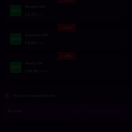
Monthly VIP
1.73
$
2.17
- 21%
Quarterly VIP
4.84
$
6.06
- 28%
Yearly VIP
16.00
$
22.18
2
Account opwaarderen
Account