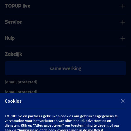
TOPUP live
Service
Hulp
Zakelijk
samenwerking
[email protected]
[email protected]
Cookies
Volg ons
TOPUPlive en partners gebruiken cookies om gebruikersgegevens te
verzamelen voor het verbeteren van site-inhoud, advertenties en
diensten. Klik op "Alles accepteren" om toestemming te geven, of pas
Copyright 2026 SEA WHALE TECHNOLOGY PTE.LTD. All Rights Reserved.
aan via "Aanpassen" of de cookievoorkeuren in de voettekst.