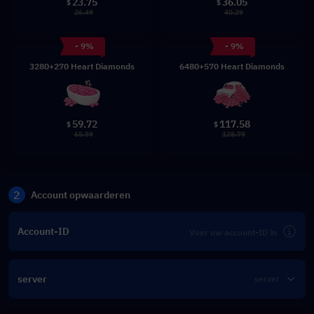
23.75
36.05
$
$
26.49
40.29
- 9%
- 9%
3280+270 Heart Diamonds
6480+570 Heart Diamonds
59.72
117.58
$
$
65.59
128.79
2
Account opwaarderen
Account-ID
server