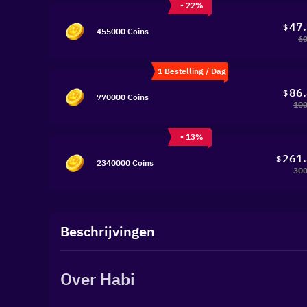
- 22%
47
$
455000 Coins
60
1 Bestelling / Dag
86
$
770000 Coins
100
- 13%
261
$
2340000 Coins
300
Beschrijvingen
Over Habi