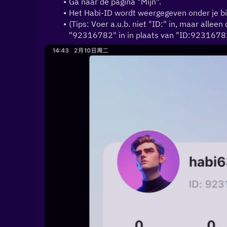
Ga naar de pagina "Mijn".
Het Habi-ID wordt weergegeven onder je b
(Tips: Voer a.u.b. niet "ID:" in, maar allee
"92316782" in in plaats van "ID:9231678