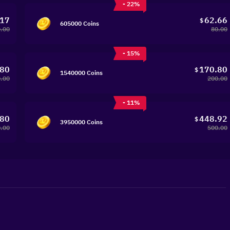
- 22%
.17
62.66
$
605000 Coins
.00
80.00
- 15%
.80
170.80
$
1540000 Coins
.00
200.00
- 11%
.80
448.92
$
3950000 Coins
.00
500.00