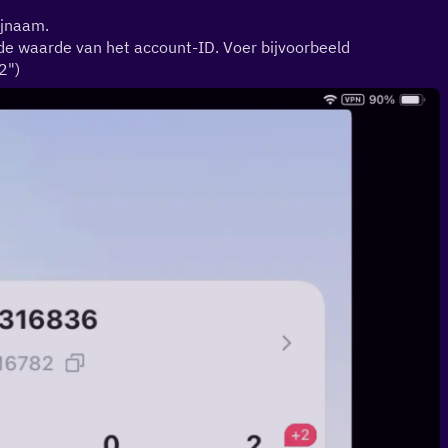
ijnaam.
n de waarde van het account-ID. Voer bijvoorbeeld 
2")