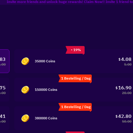
ite more friends and unlock huge rewards! Claim Now!! Invite 1 friend to get 8% o
- 19%
.83
4.08
$
35000 Coins
1.00
5.00
1 Bestelling / Dag
.75
16.90
$
150000 Coins
.00
20.00
1 Bestelling / Dag
.41
42.80
$
380000 Coins
.00
50.00