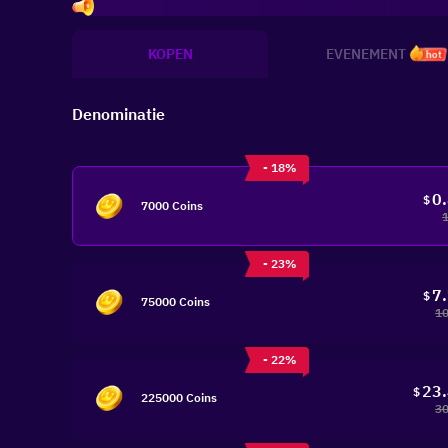
Inv
KOPEN
EVENEMENT
hot
Denominatie
- 18%
0
$
7000 Coins
- 23%
7
$
75000 Coins
10
- 22%
23
$
225000 Coins
30