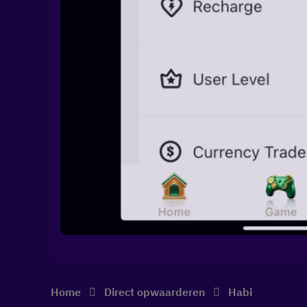
Home
Direct opwaarderen
Habi