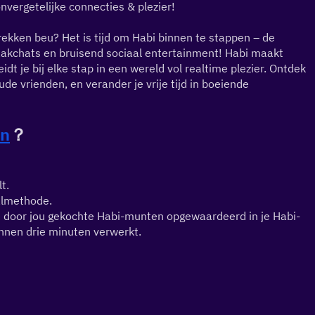
vergetelijke connecties & plezier!
rekken beu? Het is tijd om Habi binnen te stappen – de 
kchats en bruisend sociaal entertainment! Habi maakt 
t je bij elke stap in een wereld vol realtime plezier. Ontdek 
 vrienden, en verander je vrije tijd in boeiende 
en
？
t.
almethode.
e door jou gekochte Habi-munten opgewaardeerd in je Habi-
nnen drie minuten verwerkt.