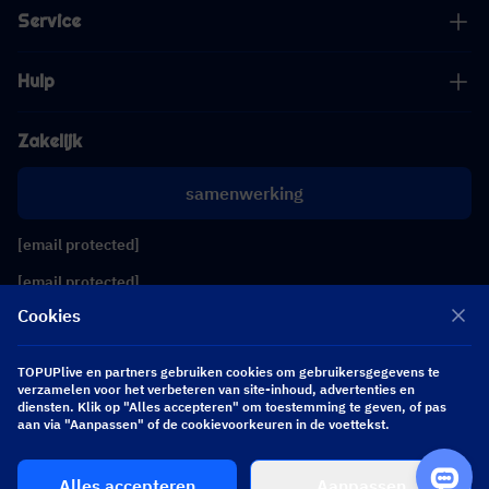
Service
Hulp
Zakelijk
samenwerking
[email protected]
[email protected]
Cookies
Volg ons
TOPUPlive en partners gebruiken cookies om gebruikersgegevens te
verzamelen voor het verbeteren van site-inhoud, advertenties en
diensten. Klik op "Alles accepteren" om toestemming te geven, of pas
Copyright 2026 SEA WHALE TECHNOLOGY PTE.LTD. All Rights Reserved.
aan via "Aanpassen" of de cookievoorkeuren in de voettekst.
Alles accepteren
Aanpassen