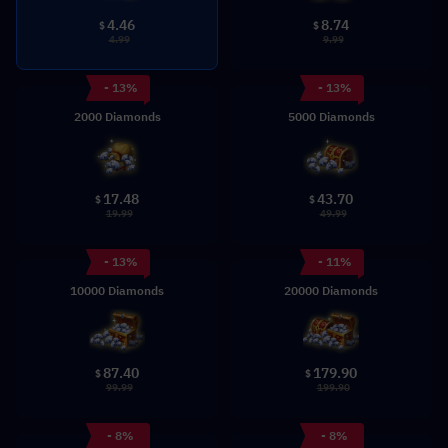
4.46
8.74
$
$
4.99
9.99
- 13%
- 13%
2000 Diamonds
5000 Diamonds
17.48
43.70
$
$
19.99
49.99
- 13%
- 11%
10000 Diamonds
20000 Diamonds
87.40
179.90
$
$
99.99
199.90
- 8%
- 8%