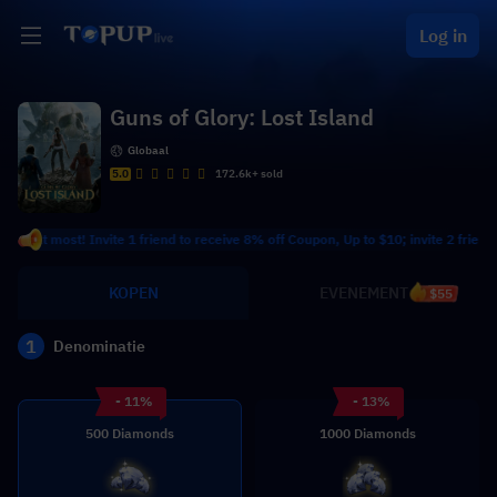
Log in
Guns of Glory: Lost Island
Globaal
5.0
172.6k+ sold
t at most! Invite 1 friend to receive 8% off Coupon, Up to $10; invite 2 friends 
KOPEN
EVENEMENT
$55
1
Denominatie
- 11%
- 13%
500 Diamonds
1000 Diamonds