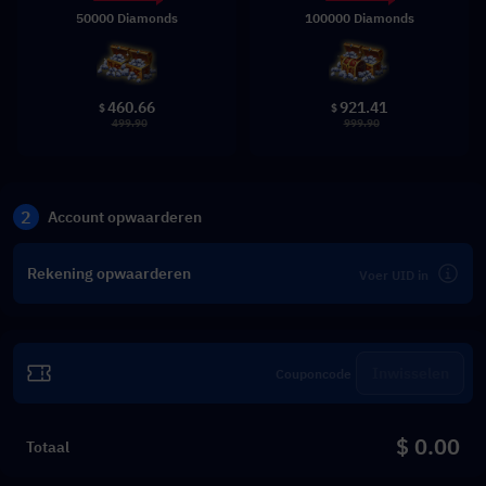
50000 Diamonds
100000 Diamonds
460.66
921.41
$
$
499.90
999.90
2
Account opwaarderen
Rekening opwaarderen
Inwisselen
$ 0.00
Totaal