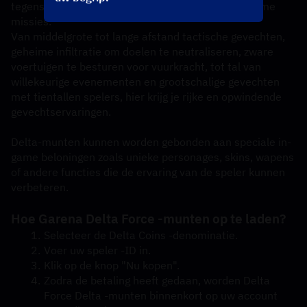
tegenstanders uit en voltooien verschillende extreme 
missies.
Van middelgrote tot lange afstand tactische gevechten, 
geheime infiltratie om doelen te neutraliseren, zware 
voertuigen te besturen voor vuurkracht, tot tal van 
willekeurige evenementen en grootschalige gevechten 
met tientallen spelers, hier krijg je rijke en opwindende 
gevechtservaringen.
Delta-munten kunnen worden gebonden aan speciale in-
game beloningen zoals unieke personages, skins, wapens 
of andere functies die de ervaring van de speler kunnen 
verbeteren.
Hoe Garena Delta Force -munten op te laden?
Selecteer de Delta Coins -denominatie.
Voer uw speler -ID in.
Klik op de knop "Nu kopen".
Zodra de betaling heeft gedaan, worden Delta 
Force Delta -munten binnenkort op uw account 