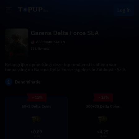
Log in
Garena Delta Force SEA
VERENIGDE STATEN
339.4k+ sold
Belangrijke opmerking: deze top -updienst is alleen van
toepassing op Garena Delta Force -spelers in Zuidoost -Azië.
1
Denominatie
- 11%
- 15%
60+2 Delta Coins
300+30 Delta Coins
0.89
4.25
$
$
0.99
4.99