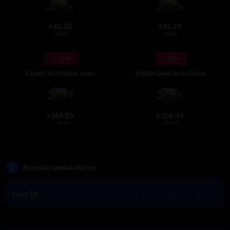
41.15
82.29
$
$
49.99
99.99
- 16%
- 15%
12960+3629 Delta Coins
19440+5444 Delta Coins
168.89
256.34
$
$
199.99
299.99
2
Account opwaarderen
User ID