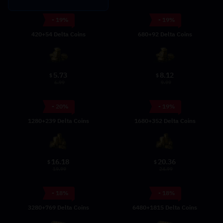
- 19%
- 19%
420+54 Delta Coins
680+92 Delta Coins
5.73
8.12
$
$
6.99
9.99
- 20%
- 19%
1280+239 Delta Coins
1680+352 Delta Coins
16.18
20.36
$
$
19.99
24.99
- 18%
- 18%
3280+769 Delta Coins
6480+1815 Delta Coins