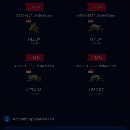
- 16%
- 16%
3280+834 Delta Coins
6480+1944 Delta Coins
42.37
84.74
$
$
49.99
99.99
- 13%
- 13%
12960+3888 Delta Coins
19440+5832 Delta Coins
174.18
262.07
$
$
199.99
299.99
2
Account opwaarderen