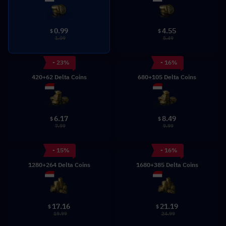
0.99
4.55
$
$
1.09
5.49
- 23%
- 16%
420+62 Delta Coins
680+105 Delta Coins
6.17
8.49
$
$
7.99
9.99
- 15%
- 16%
1280+264 Delta Coins
1680+385 Delta Coins
17.16
21.19
$
$
19.99
24.99