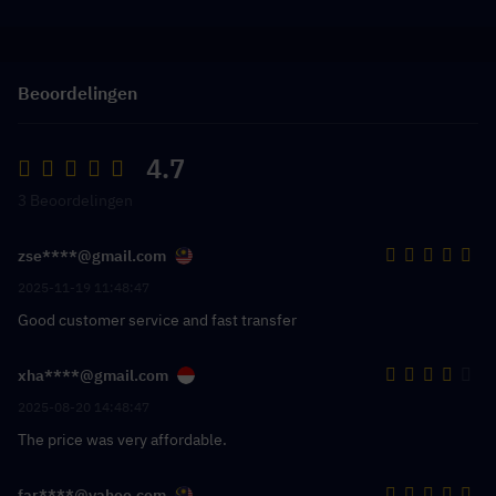
Beoordelingen
4.7
3 Beoordelingen
zse****@gmail.com
2025-11-19 11:48:47
Good customer service and fast transfer
xha****@gmail.com
2025-08-20 14:48:47
The price was very affordable.
far****@yahoo.com