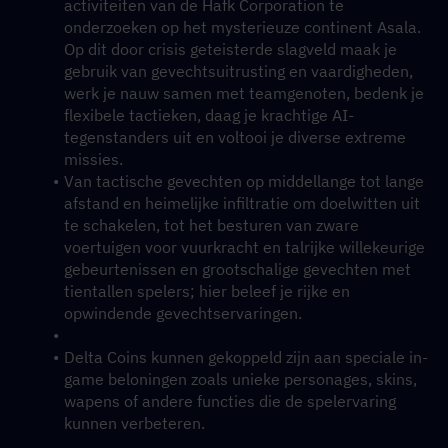
activiteiten van de Hafk Corporation te 
onderzoeken op het mysterieuze continent Asala. 
Op dit door crisis geteisterde slagveld maak je 
gebruik van gevechtsuitrusting en vaardigheden, 
werk je nauw samen met teamgenoten, bedenk je 
flexibele tactieken, daag je krachtige AI-
tegenstanders uit en voltooi je diverse extreme 
missies.
Van tactische gevechten op middellange tot lange 
afstand en heimelijke infiltratie om doelwitten uit 
te schakelen, tot het besturen van zware 
voertuigen voor vuurkracht en talrijke willekeurige 
gebeurtenissen en grootschalige gevechten met 
tientallen spelers; hier beleef je rijke en 
opwindende gevechtservaringen.
Delta Coins kunnen gekoppeld zijn aan speciale in-
game beloningen zoals unieke personages, skins, 
wapens of andere functies die de spelervaring 
kunnen verbeteren.