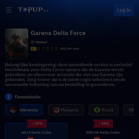
Log in
Garena Delta Force
Globaal
4.7
341.2k+ sold
Belangrijke kennisgeving: deze aanvullende service is exclusief
beschikbaar voor Delta Force-spelers die de Garena-versie
gebruiken, en alleen voor accounts die niet aan Garena zijn
gebonden. Zorg ervoor dat u de juiste regio selecteert om de
succesvolle voltooiing van uw bestelling te garanderen.
1
Denominatie
Indonesia
Malaysia
Brazil
MENA
- 10%
- 18%
60+3 Delta Coins
300+36 Delta Coins