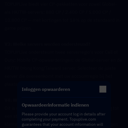
TOPUPLive biedt vier CP-pakketten voor zowel Global- 
als HK/TW-servers: 880 CP / 2.400 CP / 5.000 CP / 
10.800 CP — met kortingen tot 18% op de standaard in-
game prijzen.
V3: Welke servers worden ondersteund?  
TOPUPLive ondersteunt twee serverregio's voor Call of 
Duty: Mobile CP-opwaarderingen: de Global-server en de 
HK/TW (Hong Kong/Taiwan) server. Selecteer de juiste 
server die overeenkomt met uw accountregio bij het 
plaatsen van uw bestelling.
Inloggen opwaarderen
V4: Wat is de methode voor deze opwaardering?  
Opwaardeerinformatie indienen
Dit is een Login Opwaardeerservice. In tegenstelling tot 
Please provide your account log in details after
een standaard UID-opwaardering, zal het 
completing your payment. Topuplive.com
klantenserviceteam van TOPUPLive namens u inloggen 
guarantees that your account information will