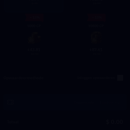
9.99
24.99
- 13%
- 13%
5000 CP
10800 CP
43.81
87.61
$
$
49.99
99.99
Opwaardeermethode
Inloggen opwaarderen
Inwisselen
$ 0.00
Totaal