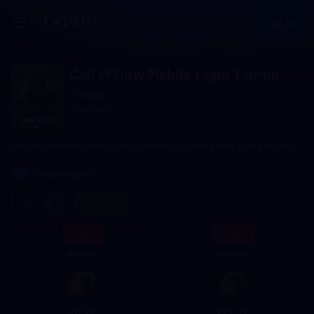
Log in
Call of Duty Mobile Login Top-up
Globaal
67.1k+ sold
Please bind the official email address in the game to log in first.
1
Denominatie
Global
HK/TW
- 13%
- 13%
880 CP
2400 CP
8.77
21.91
$
$