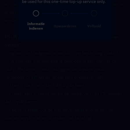
be used for this one-time top-up service only.
op uw account om de opwaardering te voltooien. Daarom 
is het koppelen van uw officiële e-mailadres en 
medewerking aan de verificatiestap vereist.
Informatie
Opwaarderen
Voltooid
indienen
V5: Wat moet ik voorbereiden voordat ik tot aankoop 
overga?  
Zorg voor het volgende voordat u uw bestelling plaatst:
- Uw officiële e-mailadres is gekoppeld aan uw Call of 
Duty: Mobile-account (inloggen via derden zoals 
Facebook of X/Twitter wordt niet ondersteund).
- U heeft uw Character UID bij de hand.
- U heeft een screenshot en de naam van het CP-pakket 
dat u wilt kopen.
- U bent in staat om de e-mailverificatiecode aan de 
klantenservice te verstrekken na betaling.