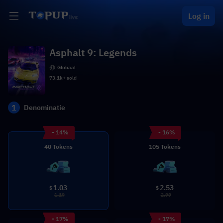
Log in
Asphalt 9: Legends
Globaal
73.1k+ sold
1
Denominatie
- 14%
- 16%
40 Tokens
105 Tokens
1.03
2.53
$
$
1.19
2.99
- 17%
- 17%