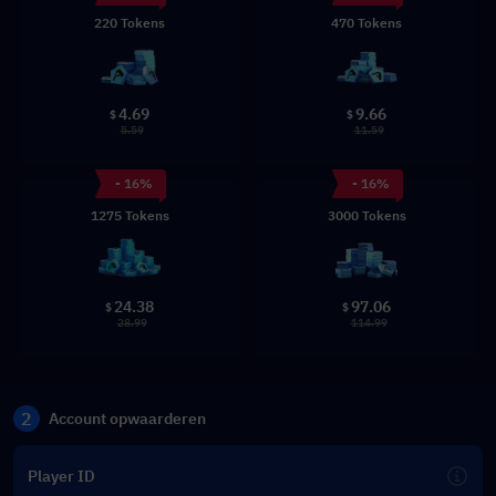
220 Tokens
470 Tokens
4.69
9.66
$
$
5.59
11.59
- 16%
- 16%
1275 Tokens
3000 Tokens
24.38
97.06
$
$
28.99
114.99
2
Account opwaarderen
Player ID