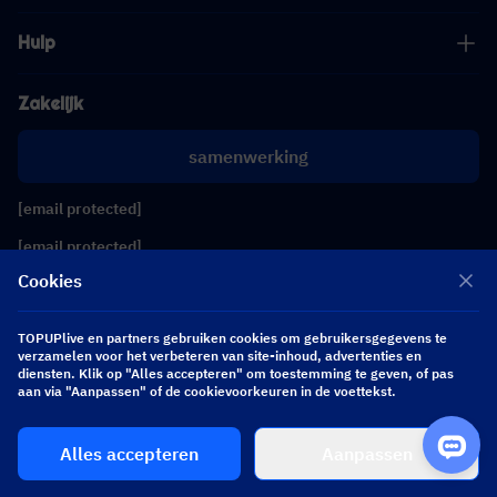
Hulp
Zakelijk
samenwerking
[email protected]
[email protected]
Cookies
Volg ons
TOPUPlive en partners gebruiken cookies om gebruikersgegevens te
verzamelen voor het verbeteren van site-inhoud, advertenties en
diensten. Klik op "Alles accepteren" om toestemming te geven, of pas
Copyright 2026 SEA WHALE TECHNOLOGY PTE.LTD. All Rights Reserved.
aan via "Aanpassen" of de cookievoorkeuren in de voettekst.
Alles accepteren
Aanpassen
$ 0.00
Nu kopen