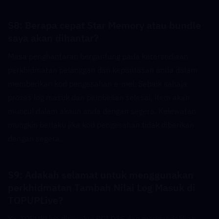
S8: Berapa cepat Star Memory atau bundle 
saya akan dihantar?  
Masa penghantaran bergantung pada ketersediaan 
perkhidmatan pelanggan dan kepantasan anda dalam 
memberikan kod pengesahan e-mel. Sebaik sahaja 
proses log masuk dan pembelian selesai, item akan 
muncul dalam akaun anda dengan segera. Kelewatan 
mungkin berlaku jika kod pengesahan tidak diberikan 
dengan segera.
S9: Adakah selamat untuk menggunakan 
perkhidmatan Tambah Nilai Log Masuk di 
TOPUPLive?  
Ya. TOPUPLive diperakui PCI DSS dan mengendalikan 