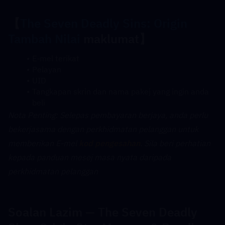
【
The Seven Deadly Sins: Origin 
Tambah Nilai
 maklumat】
E-mel terikat
Pelayan
UID
Tangkapan skrin dan nama pakej yang ingin anda 
beli
﻿Nota Penting: Selepas pembayaran berjaya, anda perlu 
bekerjasama dengan perkhidmatan pelanggan untuk 
memberikan E-mel 
kod pengesahan
. Sila beri perhatian 
kepada panduan mesej masa nyata daripada 
perkhidmatan pelanggan
Soalan Lazim — The Seven Deadly 