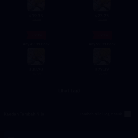
19.35
23.23
$
$
24.99
29.99
- 23%
- 23%
Any 49.99 Pack
Any 99.99 Pack
38.70
77.39
$
$
49.99
99.99
Lihat Lagi
Kaedah Tambah Nilai
Tambah Nilai Log Masuk