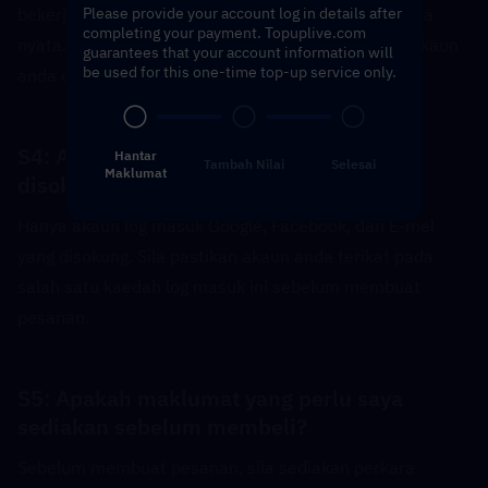
Please provide your account log in details after
bekerjasama dengan pengesahan e-mel dalam masa 
completing your payment. Topuplive.com
nyata. Anda disyorkan untuk menukar kata laluan akaun 
guarantees that your account information will
be used for this one-time top-up service only.
anda dengan segera selepas tambah nilai selesai.
S4: Apakah kaedah log masuk yang 
Hantar
Tambah Nilai
Selesai
Maklumat
disokong?  
Hanya akaun log masuk Google, Facebook, dan E-mel 
yang disokong. Sila pastikan akaun anda terikat pada 
salah satu kaedah log masuk ini sebelum membuat 
pesanan.
S5: Apakah maklumat yang perlu saya 
sediakan sebelum membeli?  
Sebelum membuat pesanan, sila sediakan perkara 