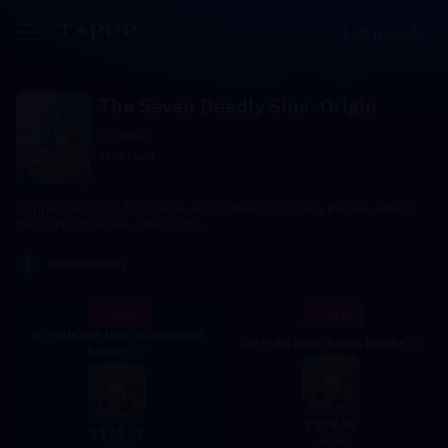
Log masuk
The Seven Deadly Sins: Origin
Global
38.4k+ sold
Support Google, Facebook, and Email Login only.Please select
the correct server after login
1
Denominasi
- 23%
- 21%
80 Pulls SSR Hero Guaranteed
120 Pulls Draw Bonus Bundle
Bundle
189.86
$
124.57
$
239.94
159.96