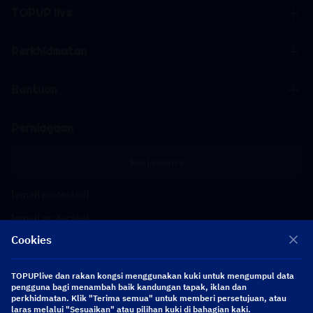
TOPUP live
Perkhidmatan
Bantuan
Perniagaan
kerjasama
[email protected]
[email protected]
Cookies
Ikuti kami
TOPUPlive dan rakan kongsi menggunakan kuki untuk mengumpul data
pengguna bagi menambah baik kandungan tapak, iklan dan
perkhidmatan. Klik "Terima semua" untuk memberi persetujuan, atau
Copyright 2026 SEA WHALE TECHNOLOGY PTE.LTD. All Rights Reserved.
laras melalui "Sesuaikan" atau pilihan kuki di bahagian kaki.