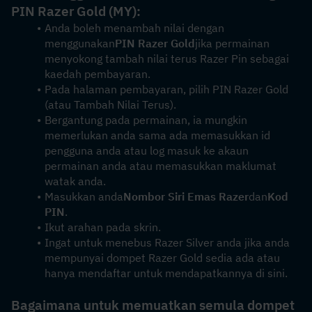
PIN Razer Gold (MY):
Anda boleh menambah nilai dengan 
menggunakan
PIN Razer Gold
jika permainan 
menyokong tambah nilai terus Razer Pin sebagai 
kaedah pembayaran.
Pada halaman pembayaran, pilih PIN Razer Gold 
(atau Tambah Nilai Terus).
Bergantung pada permainan, ia mungkin 
memerlukan anda sama ada memasukkan id 
pengguna anda atau log masuk ke akaun 
permainan anda atau memasukkan maklumat 
watak anda.
Masukkan anda
Nombor Siri Emas Razer
dan
Kod 
PIN
.
Ikut arahan pada skrin.
Ingat untuk menebus Razer Silver anda jika anda 
mempunyai dompet Razer Gold sedia ada atau 
hanya mendaftar untuk mendapatkannya di sini.
Bagaimana untuk memuatkan semula dompet 