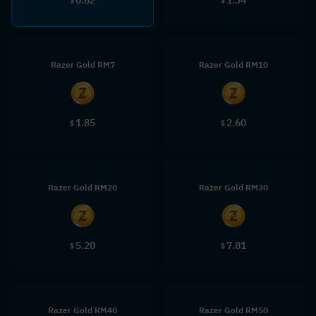
$
$
Razer Gold RM7
Razer Gold RM10
1.85
2.60
$
$
Razer Gold RM20
Razer Gold RM30
5.20
7.81
$
$
Razer Gold RM40
Razer Gold RM50