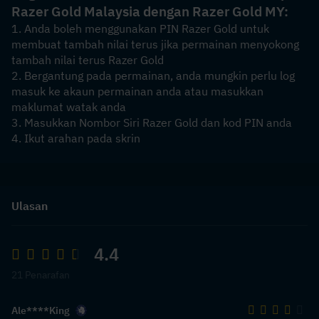
Razer Gold Malaysia dengan Razer Gold MY:
1. Anda boleh menggunakan PIN Razer Gold untuk 
membuat tambah nilai terus jika permainan menyokong 
tambah nilai terus Razer Gold
2. Bergantung pada permainan, anda mungkin perlu log 
masuk ke akaun permainan anda atau masukkan 
maklumat watak anda
3. Masukkan Nombor Siri Razer Gold dan kod PIN anda
4. Ikut arahan pada skrin
Ulasan
4.4
21 Penarafan
Ale****King