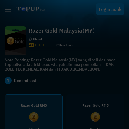
Log masuk
Razer Gold Malaysia(MY)
Global
4.4
920.5k+ sold
Nota Penting: Razer Gold Malaysia(MY) yang dibeli daripada
Topuplive adalah khusus wilayah. Semua pembelian TIDAK
BOLEH DIKEMBALIKAN dan TIDAK DIKEMBALIKAN.
1
Denominasi
Razer Gold RM3
Razer Gold RM5
0.82
1.34