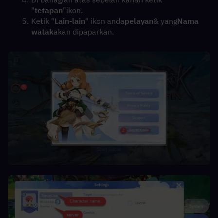
"
tetapan
"ikon.
Ketik "
Lain-lain
" ikon anda
pelayan
& yang
Nama 
watak
akan dipaparkan.