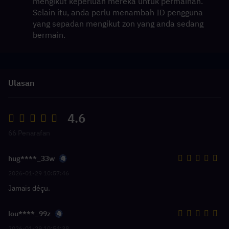
mengikut keperluan mereka untuk permainan. 
Selain itu, anda perlu menambah ID pengguna 
yang sepadan mengikut zon yang anda sedang 
bermain.
Ulasan
4.6
66 Penarafan
hug****_33w
2026-01-29 10:57:46
Jamais déçu.
lou****_99z
2026-01-29 10:54:38