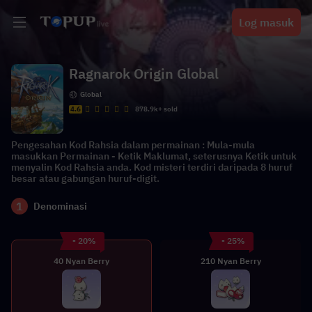
Log masuk
Ragnarok Origin Global
Global
4.6
878.9k+ sold
Pengesahan Kod Rahsia dalam permainan : Mula-mula
masukkan Permainan - Ketik Maklumat, seterusnya Ketik untuk
menyalin Kod Rahsia anda. Kod misteri terdiri daripada 8 huruf
besar atau gabungan huruf-digit.
1
Denominasi
- 20%
- 25%
40 Nyan Berry
210 Nyan Berry