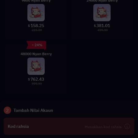
9600 Nyan Berry
24000 Nyan Berry
158.25
381.01
$
$
219.99
499.99
- 24%
48000 Nyan Berry
762.43
$
999.99
2
Tambah Nilai Akaun
Kod rahsia