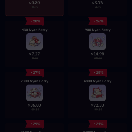
0.80
3.76
$
$
0.99
4.99
- 28%
- 26%
430 Nyan Berry
900 Nyan Berry
7.27
14.98
$
$
9.99
19.99
- 27%
- 28%
2300 Nyan Berry
4800 Nyan Berry
36.83
72.33
$
$
49.99
99.99
- 29%
- 24%