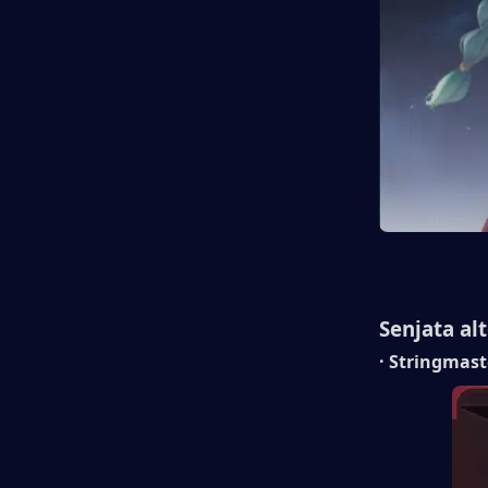
Senjata al
· Stringma