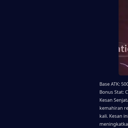
Base ATK: 50
Bonus Stat: C
Kesan Senjat
kemahiran r
kali. Kesan i
meningkatka