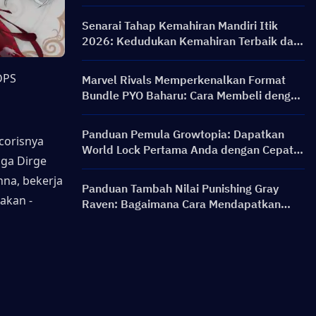
PERSONA ON FRONTLINE, Watak, Banner
& Ganjaran
Senarai Tahap Kemahiran Mandiri Itik
2026: Kedudukan Kemahiran Terbaik dan
Panduan Binaan
DPS
Marvel Rivals Memperkenalkan Format
Bundle PYO Baharu: Cara Membeli dengan
Lebih Bijak dalam Kemas Kini Kedai
Musim 9.5
Panduan Pemula Growtopia: Dapatkan
orisnya 
World Lock Pertama Anda dengan Cepat &
ga Dirge 
Selamat
na, bekerja 
Panduan Tambah Nilai Punishing Gray
akan -
Raven: Bagaimana Cara Mendapatkan
Rainbow Card dengan Harga Lebih Baik?