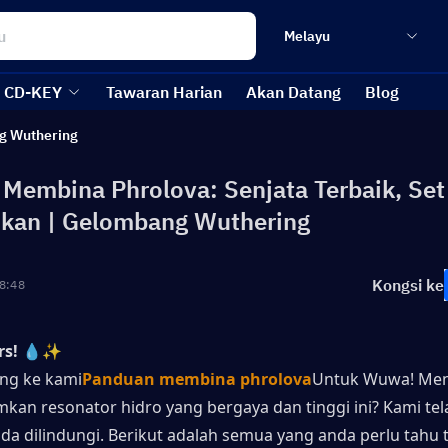
Melayu
CD-KEY
Tawaran Harian
Akan Datang
Blog
g Wuthering
Membina Phrolova: Senjata Terbaik, Set
kan | Gelombang Wuthering
Kongsi ke
8:48
rs!
💧✨ 
ng ke kami
Panduan membina phrolova
Untuk Wuwa! Menc
n resonator hidro yang bergaya dan tinggi ini? Kami tela
a dilindungi. Berikut adalah semua yang anda perlu tahu t