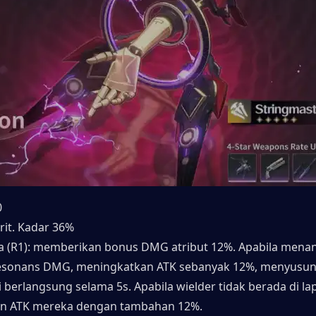
0
rit. Kadar 36%
a (R1): memberikan bonus DMG atribut 12%. Apabila menan
esonans DMG, meningkatkan ATK sebanyak 12%, menyusun 
ni berlangsung selama 5s. Apabila wielder tidak berada di la
n ATK mereka dengan tambahan 12%.