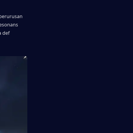
berurusan 
esonans 
 def 