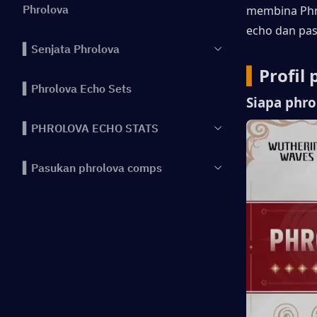
Phrolova
membina Phro
echo dan pas
▍Senjata Phrolova
▍
Profil
▍Phrolova Echo Sets
Siapa phro
▍PHROLOVA ECHO STATS
▍Pasukan phrolova comps