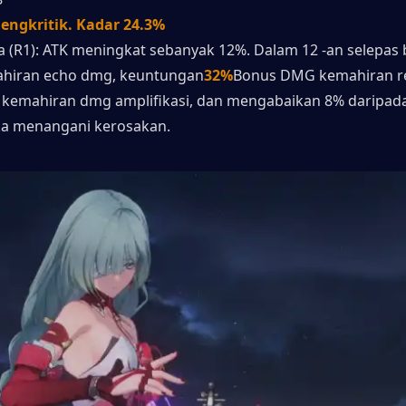
engkritik. Kadar 24.3%
a (R1): ATK meningkat sebanyak 12%. Dalam 12 -an selepas 
hiran echo dmg, keuntungan
32%
Bonus DMG kemahiran r
 kemahiran dmg amplifikasi, dan mengabaikan 8% daripada
ka menangani kerosakan.