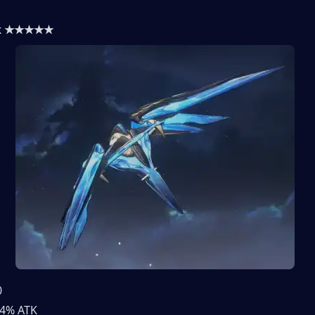
iak ★★★★★
0
54% ATK