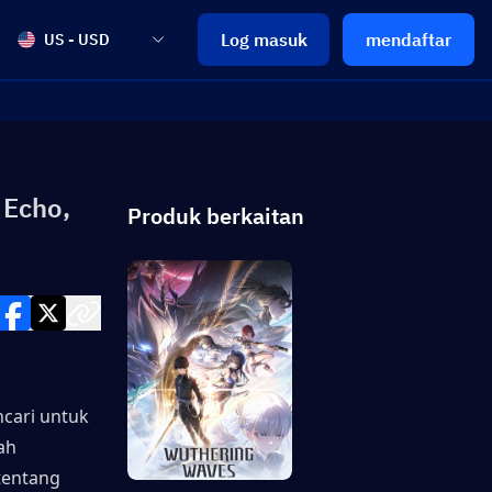
Log masuk
mendaftar
US - USD
 Echo,
Produk berkaitan
ari untuk 
h 
entang 