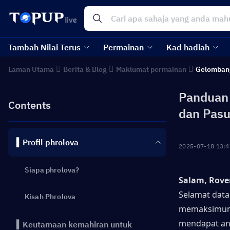
Tambah Nilai Terus
Permainan
Kad hadiah
Laman Utama
Berita & Blog
Maklumat permainan
Gelomban
Panduan 
Contents
dan Pasu
▍Profil phrolova
2025-07-18 13:4
Siapa phrolova?
Salam, Rove
Selamat data
Kisah Phrolova
memaksimumka
mendapat and
▍Keutamaan kemahiran untuk