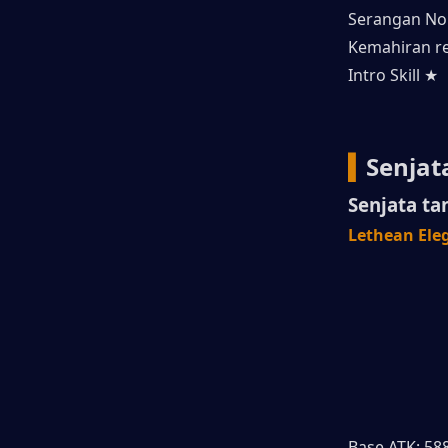
Serangan N
Kemahiran r
Intro Skill ★
▍
Senjat
Senjata ta
Lethean El
Base ATK: 58