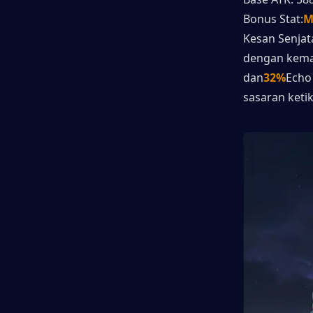
Bonus Stat:
M
Kesan Senjat
dengan kema
dan
32%
Echo
sasaran keti