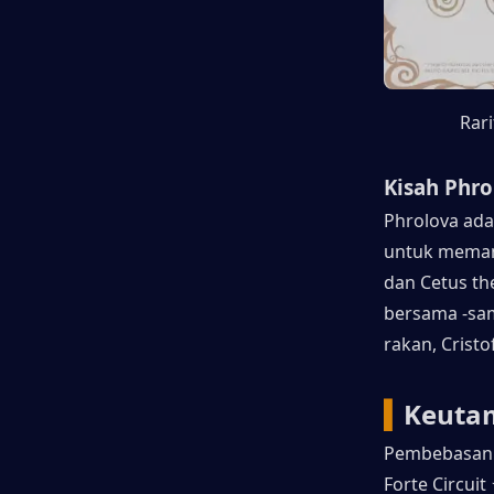
Rar
Kisah Phro
Phrolova ada
untuk memanip
dan Cetus th
bersama -sam
rakan, Cristo
▍
Keuta
Pembebasan
Forte Circu