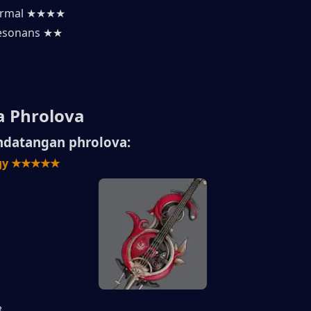
ormal ★★★★
esonans ★★
a Phrolova
ndatangan phrolova:
egy ★★★★★
8