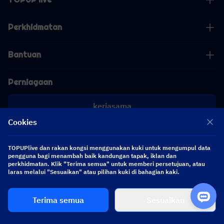
Perkhidmatan
Bantuan
Perniagaan
kerjasama
Cookies
[email protected]
[email protected]
TOPUPlive dan rakan kongsi menggunakan kuki untuk mengumpul data
pengguna bagi menambah baik kandungan tapak, iklan dan
perkhidmatan. Klik "Terima semua" untuk memberi persetujuan, atau
Ikuti kami
laras melalui "Sesuaikan" atau pilihan kuki di bahagian kaki.
Terima semua
Sesuaikan
Copyright 2026 SEA WHALE TECHNOLOGY PTE.LTD. All Rights Reserved.