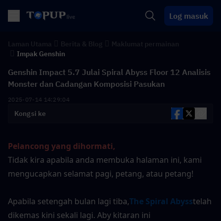
Log masuk
Laman Utama
Berita & Blog
Maklumat permainan
Impak Genshin
Genshin Impact 5.7 Julai Spiral Abyss Floor 12 Analisis
Monster dan Cadangan Komposisi Pasukan
2025-07-14 14:29:04
Kongsi ke
Pelancong yang dihormati,
Tidak kira apabila anda membuka halaman ini, kami 
mengucapkan selamat pagi, petang, atau petang!
Apabila setengah bulan lagi tiba,
The Spiral Abyss
telah 
dikemas kini sekali lagi. Aby kitaran ini