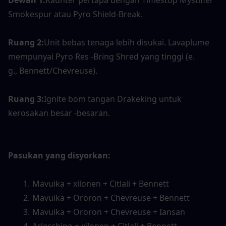
Smokespur atau Pyro Shield-Break.
Ruang 2:
Unit bebas tenaga lebih disukai. Lavaplume 
mempunyai Pyro Res -Bring Shred yang tinggi (e.
g., Bennett/Chevreuse).
Ruang 3:
Ignite bom tangan Drakeking untuk 
kerosakan besar -besaran.
Pasukan yang disyorkan:
Mavuika + xilonen + Citlali + Bennett
Mavuika + Ororon + Chevreuse + Bennett
Mavuika + Ororon + Chevreuse + Iansan
Arlecchino + xilonen + Citlali + Bennett