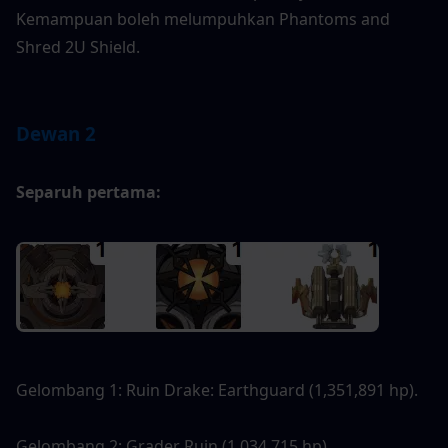
Kemampuan boleh melumpuhkan Phantoms and 
Shred 2U Shield.
Dewan 2
Separuh pertama:
Gelombang 1: Ruin Drake: Earthguard (1,351,891 hp).
Gelombang 2: Grader Ruin (1,034,715 hp).