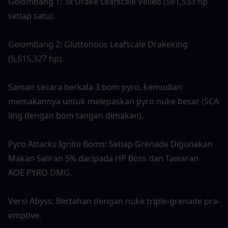
Gelombang 1: 3x Drake Leafscale Veiled (561,533 hp 
setiap satu).
Gelombang 2: Gluttonous Leafscale Drakeking 
(5,615,327 hp).
Saman secara berkala 3 bom pyro, kemudian 
memakannya untuk melepaskan pyro nuke besar (SCA
ling dengan bom tangan dimakan).
Pyro Attacks Ignite Boms: Setiap Grenade Digunakan 
Makan Saliran 5% daripada HP Boss dan Tawaran
AOE PYRO DMG.
Versi Abyss: Bertahan dengan nuke triple-grenade pra-
emptive.