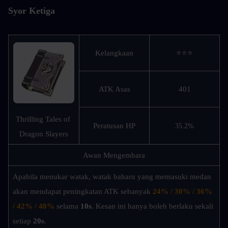
Syor Ketiga
Kelangkaan
⭐⭐⭐
ATK Asas
401
Thrilling Tales of 
Peratusan HP
35.2%
Dragon Slayers
Awan Mengembara
Apabila menukar watak, watak baharu yang memasuki medan 
akan mendapat peningkatan ATK sebanyak 
24% / 30% / 36% 
/ 42% / 48%
 selama 
10s
. Kesan ini hanya boleh berlaku sekali 
setiap 
20s
.