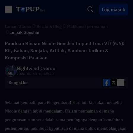
Log masuk
Laman Utama
Berita & Blog
Maklumat permainan
Impak Genshin
Panduan Binaan Nicole Genshin Impact Luna VII (6.6):
Kit, Bahan, Senjata, Artifak, Panduan Tarikan &
Komposisi Pasukan
Nightwind Ororon
2026-05-13 10:47:59
Kongsi ke
Selamat kembali, para Pengembara! Hari ini, kita akan meneliti 
Nicole dengan lebih mendalam. Dalam permainan di mana 
pengurusan sumber adalah sama pentingnya dengan kemahiran 
pertempuran, membuat keputusan di mana untuk membelanjakan 