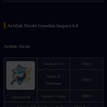
▍
Artifak Nicole Genshin Impact 6.6
Artifak Nicole
Sands of Eon
ATK%
Goblet of 
ATK%
Eonothem
Circlet of Logos
ATK%
Celestial Gift