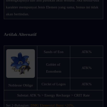
melengkapinya dan ahli pasukan aktif semasa. Jika kedua-dua 
karakter mempunyai Jenis Elemen yang sama, bonus ini tidak 
akan bertindan.
Artifak Alternatif
Sands of Eon
ATK%
Goblet of 
ATK%
Eonothem
Circlet of Logos
ATK%
Noblesse Oblige
Substat: ATK % > Energy Recharge > CRIT Rate
Set 2-Bahagian: 
DMG Elemental Burst +20%
.