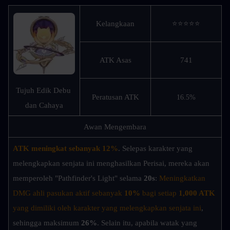
Kelangkaan
⭐⭐⭐⭐⭐
ATK Asas
741
Tujuh Edik Debu 
Peratusan ATK
16.5%
dan Cahaya
Awan Mengembara
ATK meningkat sebanyak 12%
. Selepas karakter yang 
melengkapkan senjata ini menghasilkan Perisai, mereka akan 
memperoleh "Pathfinder's Light" selama
 20s
: 
Meningkatkan 
DMG ahli pasukan aktif sebanyak 
10%
 bagi setiap 
1,000 ATK
yang dimiliki oleh karakter yang melengkapkan senjata ini
, 
sehingga maksimum 
26%
. Selain itu, apabila watak yang 