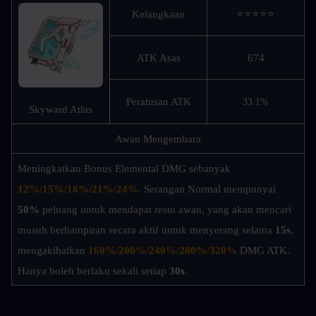
Kelangkaan
⭐⭐⭐⭐⭐
ATK Asas
674
Peratusan ATK
33.1%
Skyward Atlas
Awan Mengembara
Meningkatkan Bonus Elemental DMG sebanyak 
12%/15%/18%/21%/24%
. Serangan Normal mempunyai 
50%
 peluang untuk mendapat restu awan, yang akan mencari 
musuh berhampiran secara aktif untuk menyerang selama 
15s
, 
mengakibatkan 
160%/200%/240%/280%/320%
DMG ATK. 
Hanya boleh berlaku sekali setiap 
30s
.