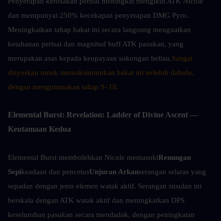
Penyerapan kerosakan perisai meningkat mengikut ATK Nicole 
dan mempunyai 250% kecekapan penyerapan DMG Pyro. 
Meningkatkan tahap bakat ini secara langsung menguatkan 
ketahanan perisai dan magnitud buff ATK pasukan, yang 
merupakan asas kepada keupayaan sokongan beliau.
Sangat 
disyorkan untuk memaksimumkan bakat ini terlebih dahulu, 
dengan mengutamakan tahap 9–10.
Elemental Burst: Revelation: Ladder of Divine Ascent — 
Keutamaan Kedua
Elemental Burst membolehkan Nicole memasuki
Renungan 
Sepi
keadaan dan pencetus
Unjuran Arkan
serangan selaras yang 
sepadan dengan jenis elemen watak aktif. Serangan susulan ini 
berskala dengan ATK watak aktif dan meningkatkan DPS 
keseluruhan pasukan secara mendadak, dengan peningkatan 