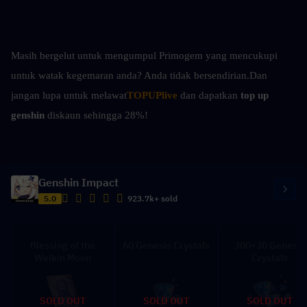
Masih bergelut untuk mengumpul Primogem yang mencukupi 
untuk watak kegemaran anda? Anda tidak bersendirian.
Dan 
jangan lupa untuk melawat
TOPUPlive
 dan dapatkan 
top up 
genshin 
diskaun sehingga 28%!
Genshin Impact
5.0
923.7k+ sold
Blessing of the
60 Genesis Crystals
300+30 Genesis
Welkin Moon
Crystals
SOLD OUT
SOLD OUT
SOLD OUT