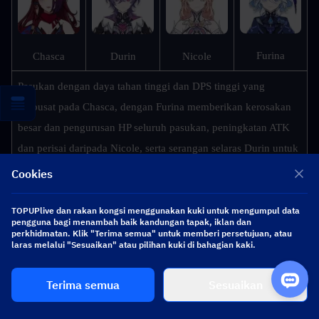
Furina
Chasca
Durin
Nicole
Pasukan dengan daya tahan tinggi dan DPS tinggi yang 
berpusat pada Chasca, dengan Furina memberikan kerosakan 
besar dan pengurusan HP seluruh pasukan, peningkatan ATK 
dan perisai daripada Nicole, serta serangan selaras Durin untuk 
meningkatkan output keseluruhan pasukan.
Cookies
TOPUPlive dan rakan kongsi menggunakan kuki untuk mengumpul data
pengguna bagi menambah baik kandungan tapak, iklan dan
perkhidmatan. Klik "Terima semua" untuk memberi persetujuan, atau
laras melalui "Sesuaikan" atau pilihan kuki di bahagian kaki.
▍
Kesimpulan
Terima semua
Sesuaikan
Secara ringkasnya, Nicole ialah pakar Sokongan unggul yang 