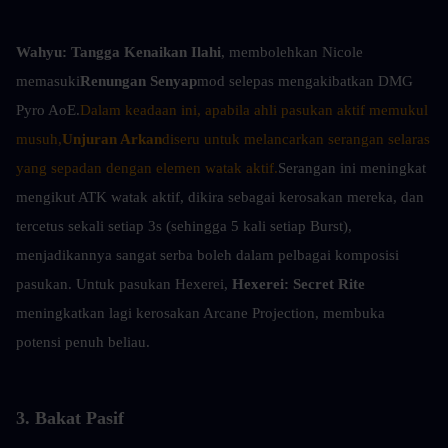
Wahyu:
Tangga Kenaikan Ilahi
, membolehkan Nicole 
memasuki
Renungan Senyap
mod selepas mengakibatkan DMG 
Pyro AoE.
Dalam keadaan ini, apabila ahli pasukan aktif memukul 
musuh,
Unjuran Arkan
diseru untuk melancarkan serangan selaras 
yang sepadan dengan elemen watak aktif.
Serangan ini meningkat 
mengikut ATK watak aktif, dikira sebagai kerosakan mereka, dan 
tercetus sekali setiap 3s (sehingga 5 kali setiap Burst), 
menjadikannya sangat serba boleh dalam pelbagai komposisi 
pasukan. Untuk pasukan Hexerei, 
Hexerei: Secret Rite
meningkatkan lagi kerosakan Arcane Projection, membuka 
potensi penuh beliau.
3. Bakat Pasif