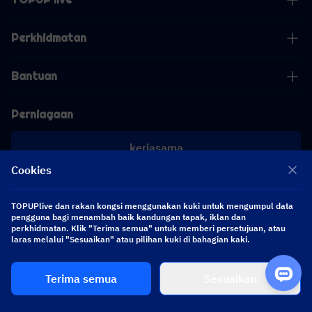
Perkhidmatan
Bantuan
Perniagaan
kerjasama
Cookies
[email protected]
[email protected]
TOPUPlive dan rakan kongsi menggunakan kuki untuk mengumpul data
pengguna bagi menambah baik kandungan tapak, iklan dan
perkhidmatan. Klik "Terima semua" untuk memberi persetujuan, atau
Ikuti kami
laras melalui "Sesuaikan" atau pilihan kuki di bahagian kaki.
Terima semua
Sesuaikan
Copyright 2026 SEA WHALE TECHNOLOGY PTE.LTD. All Rights Reserved.