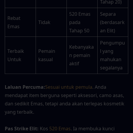
Tahap 20)
520 Emas 
Separa 
Rebat 
Tidak
pada 
(berdasark
Emas
Tahap 50
an Elit)
Pengumpu
Kebanyaka
Terbaik 
Pemain 
l yang 
n pemain 
Untuk
kasual
mahukan 
aktif
segalanya
Laluan Percuma:
Sesuai untuk pemula
. Anda 
mendapat item berguna seperti aksesori, camo asas, 
dan sedikit Emas, tetapi anda akan terlepas kosmetik 
yang terbaik.
Pas Strike Elit:
 Kos
 520 Emas
. Ia membuka kunci 