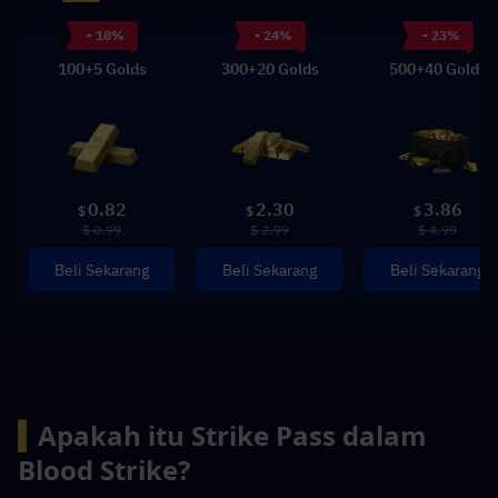
- 18%
- 24%
- 23%
100+5 Golds
300+20 Golds
500+40 Golds
0.82
2.30
3.86
$
$
$
$ 0.99
$ 2.99
$ 4.99
Beli Sekarang
Beli Sekarang
Beli Sekarang
▍
Apakah itu Strike Pass dalam 
Blood Strike?