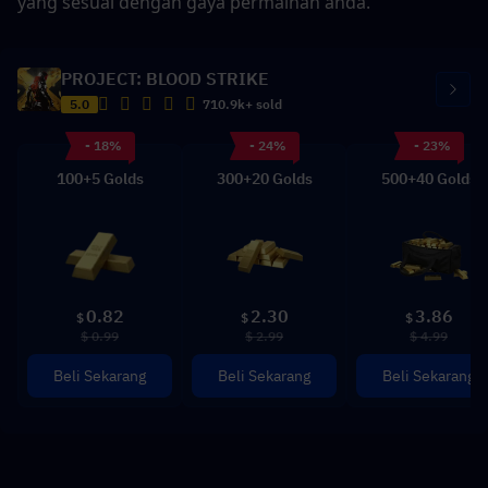
yang sesuai dengan gaya permainan anda.
PROJECT: BLOOD STRIKE
5.0
710.9k+ sold
- 18%
- 24%
- 23%
100+5 Golds
300+20 Golds
500+40 Golds
0.82
2.30
3.86
$
$
$
$ 0.99
$ 2.99
$ 4.99
Beli Sekarang
Beli Sekarang
Beli Sekarang