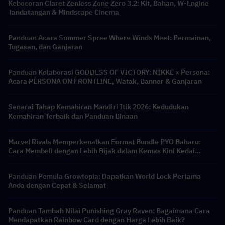
Kebocoran Claret Zenless Zone Zero 3.2: Kit, Bahan, W-Engine
Tandatangan & Mindscape Cinema
Panduan Acara Summer Spree Where Winds Meet: Permainan,
Tugasan, dan Ganjaran
Panduan Kolaborasi GODDESS OF VICTORY: NIKKE × Persona:
Acara PERSONA ON FRONTLINE, Watak, Banner & Ganjaran
Senarai Tahap Kemahiran Mandiri Itik 2026: Kedudukan
Kemahiran Terbaik dan Panduan Binaan
Marvel Rivals Memperkenalkan Format Bundle PYO Baharu:
Cara Membeli dengan Lebih Bijak dalam Kemas Kini Kedai
Musim 9.5
Panduan Pemula Growtopia: Dapatkan World Lock Pertama
Anda dengan Cepat & Selamat
Panduan Tambah Nilai Punishing Gray Raven: Bagaimana Cara
Mendapatkan Rainbow Card dengan Harga Lebih Baik?