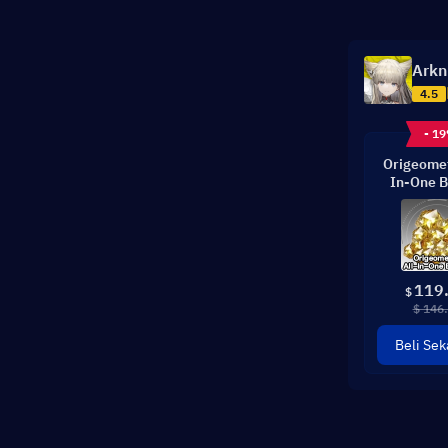
Arkn
4.5
- 1
Origeomet
In-One B
119
$
$ 146
Beli Sek