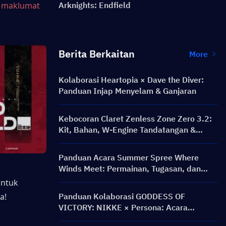
 maklumat 
Arknights: Endfield
Berita Berkaitan
More
Kolaborasi Heartopia × Dave the Diver:
Panduan Injap Menyelam & Ganjaran
Kebocoran Claret Zenless Zone Zero 3.2:
Kit, Bahan, W-Engine Tandatangan &
Mindscape Cinema
Panduan Acara Summer Spree Where
Winds Meet: Permainan, Tugasan, dan
Ganjaran
ntuk 
a!
Panduan Kolaborasi GODDESS OF
VICTORY: NIKKE × Persona: Acara
PERSONA ON FRONTLINE, Watak, Banner