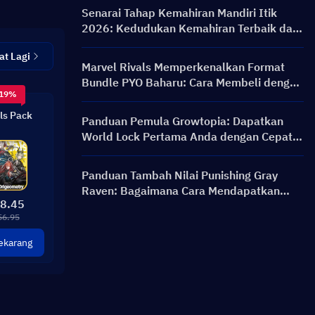
& Ganjaran
Senarai Tahap Kemahiran Mandiri Itik
2026: Kedudukan Kemahiran Terbaik dan
Panduan Binaan
at Lagi
Marvel Rivals Memperkenalkan Format
Bundle PYO Baharu: Cara Membeli dengan
 19%
Lebih Bijak dalam Kemas Kini Kedai
Musim 9.5
ls Pack
Panduan Pemula Growtopia: Dapatkan
World Lock Pertama Anda dengan Cepat &
Selamat
Panduan Tambah Nilai Punishing Gray
Raven: Bagaimana Cara Mendapatkan
8.45
Rainbow Card dengan Harga Lebih Baik?
56.95
ekarang