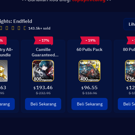
ights: Endfield
Lih
143.5k+ sold
9%
- 17%
- 19%
-
ry All-
Camille
60 Pulls Pack
80 Pul
undle
Guaranteed
Bundle
.63
193.46
96.55
12
$
$
$
.95
$ 232.95
$ 118.96
$ 1
arang
Beli Sekarang
Beli Sekarang
Beli S