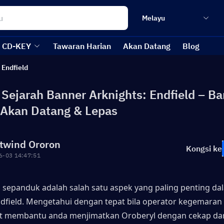
Melayu
CD-KEY
Tawaran Harian
Akan Datang
Blog
 Endfield
 Sejarah Banner Arknights: Endfield – B
Akan Datang & Lepas
twind Ororon
Kongsi ke
6-03 14:47:51
sepanduk adalah salah satu aspek yang paling penting dal
ndfield. Mengetahui dengan tepat bila operator kegemaran 
t membantu anda menjimatkan Oroberyl dengan cekap dan