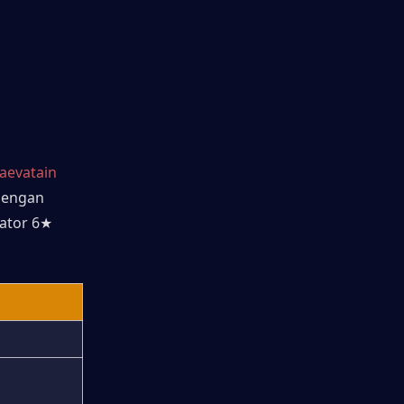
aevatain 
dengan 
tor 6★ 