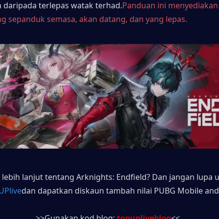
daripada terlepas watak terhad.
Panduan ini menyediakan
ang sepanduk semasa, akan datang, dan yang lepas.
 lebih lanjut tentang Arknights: Endfield? Dan jangan lupa u
UPlive
dan dapatkan diskaun tambah nilai PUBG Mobile and
>>Gunakan kod blog: 
topupliveblog
<<