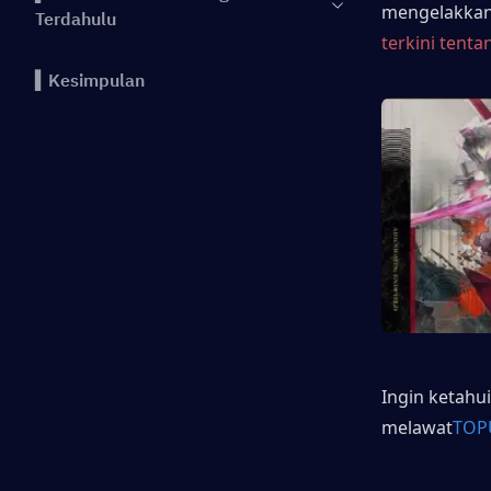
mengelakkan 
Terdahulu
terkini tent
▍Kesimpulan
Ingin ketahui
melawat
TOP