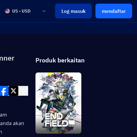
Log masuk
mendaftar
US - USD
anner
Produk berkaitan
am 
anda akan 
 