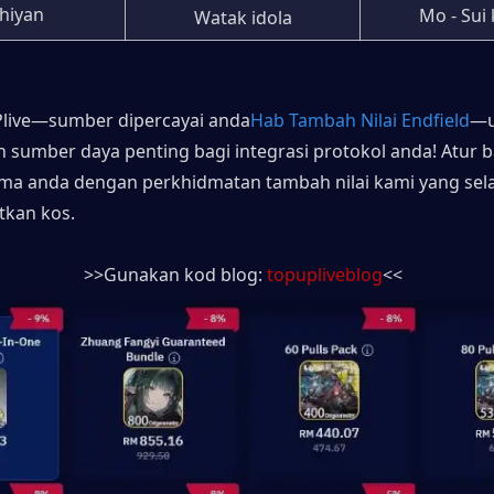
Zhiyan
Mo - Sui
Watak idola
Plive—sumber dipercayai anda
Hab Tambah Nilai Endfield
—u
sumber daya penting bagi integrasi protokol anda! Atur ba
ma anda dengan perkhidmatan tambah nilai kami yang sela
tkan kos.
>>Gunakan kod blog: 
topupliveblog
<<