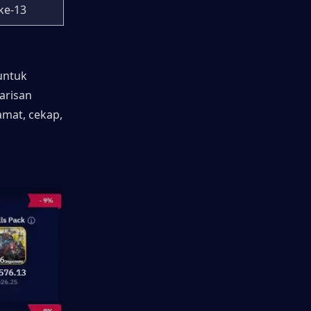
 ke-13
ntuk 
risan 
mat, cekap, 