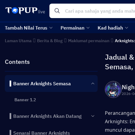
Tambah Nilai Terus
Permainan
Kad hadiah
Laman Utama
Berita & Blog
Maklumat permainan
Arknights:
Jadual &
Contents
Semasa, 
▍Banner Arknights Semasa
Nigh
2026-0
Banner 1.2
Perancangan 
▍Banner Arknights Akan Datang
Arknights: E
muncul dapa
▍Senarai Banner Arknights