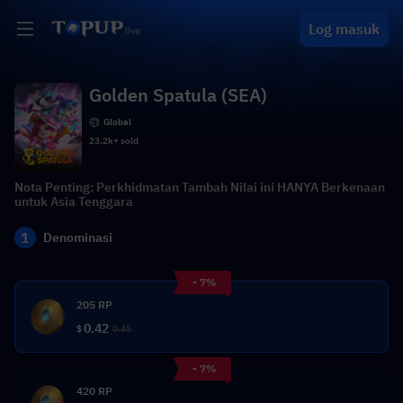
Log masuk
Golden Spatula (SEA)
Global
23.2k+ sold
Nota Penting: Perkhidmatan Tambah Nilai ini HANYA Berkenaan
untuk Asia Tenggara
1
Denominasi
- 7%
205 RP
0.42
$
0.45
- 7%
420 RP