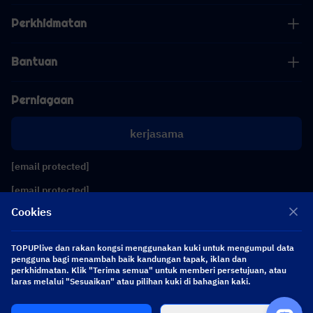
Perkhidmatan
Bantuan
Perniagaan
kerjasama
[email protected]
[email protected]
Cookies
Ikuti kami
TOPUPlive dan rakan kongsi menggunakan kuki untuk mengumpul data
pengguna bagi menambah baik kandungan tapak, iklan dan
perkhidmatan. Klik "Terima semua" untuk memberi persetujuan, atau
Copyright 2026 SEA WHALE TECHNOLOGY PTE.LTD. All Rights Reserved.
laras melalui "Sesuaikan" atau pilihan kuki di bahagian kaki.