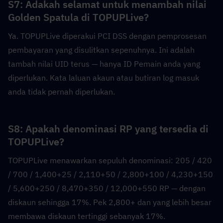
S7: Adakah selamat untuk menambah nilai 
Golden Spatula di TOPUPLive?  
Ya. TOPUPLive diperakui PCI DSS dengan pemprosesan 
pembayaran yang disulitkan sepenuhnya. Ini adalah 
tambah nilai UID terus — hanya ID Pemain anda yang 
diperlukan. Kata laluan akaun atau butiran log masuk 
anda tidak pernah diperlukan.
S8: Apakah denominasi RP yang tersedia di 
TOPUPLive?  
TOPUPLive menawarkan sepuluh denominasi: 205 / 420 
/ 700 / 1,400+25 / 2,110+50 / 2,800+100 / 4,230+150 
/ 5,600+250 / 8,470+350 / 12,000+550 RP — dengan 
diskaun sehingga 17%. Pek 2,800+ dan yang lebih besar 
membawa diskaun tertinggi sebanyak 17%.