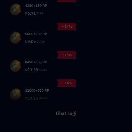
4230+150 RP
6.71
$
7.69
- 14%
5600+250 RP
9.09
$
10.49
- 14%
8470+350 RP
13.39
$
15.49
- 14%
12000+550 RP
19.15
$
22.09
Lihat Lagi