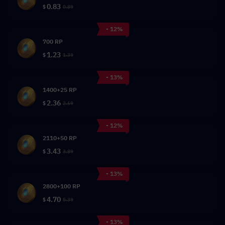
0.83
$
0.89
- 12%
700 RP
1.23
$
1.39
- 13%
1400+25 RP
2.36
$
2.69
- 12%
2110+50 RP
3.43
$
3.89
- 13%
2800+100 RP
4.70
$
5.39
- 13%