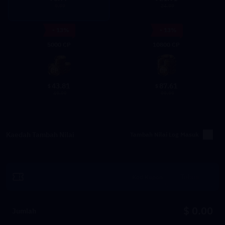
9.99
24.99
- 13%
- 13%
5000 CP
10800 CP
43.81
87.61
$
$
49.99
99.99
Kaedah Tambah Nilai
Tambah Nilai Log Masuk
Tebus
$ 0.00
Jumlah