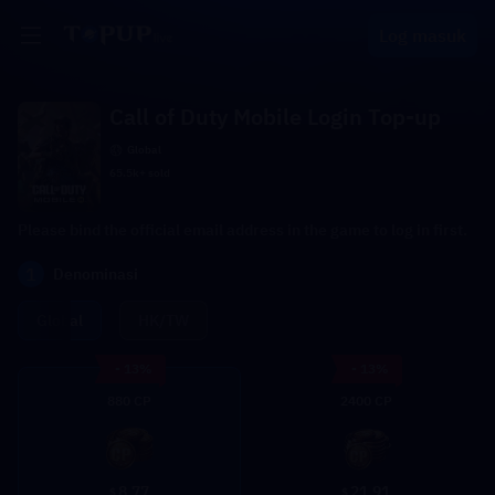
Log masuk
Call of Duty Mobile Login Top-up
Global
65.5k+ sold
Please bind the official email address in the game to log in first.
1
Denominasi
Global
HK/TW
- 13%
- 13%
880 CP
2400 CP
8.77
21.91
$
$