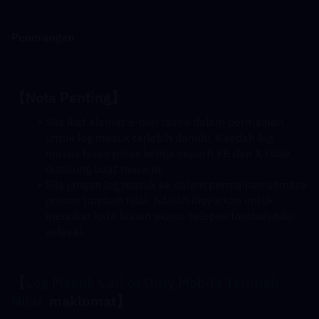
Penerangan
【Nota Penting】
Sila ikat alamat e-mel rasmi dalam permainan 
untuk log masuk terlebih dahulu. Kaedah log 
masuk terus pihak ketiga seperti FB dan X tidak 
disokong buat masa ini.
Sila jangan log masuk ke dalam permainan semasa 
proses tambah nilai. Adalah disyorkan untuk 
menukar kata laluan akaun selepas tambah nilai 
selesai.
【
Log Masuk Call of Duty Mobile 
Tambah 
Nilai
  maklumat】