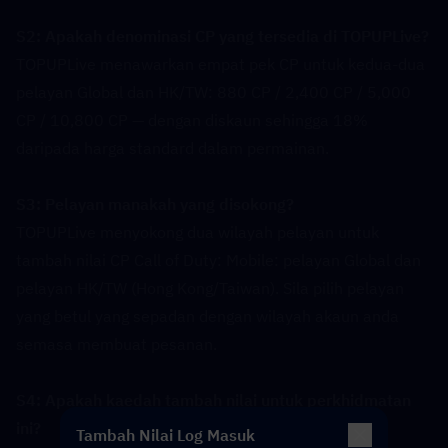
S2: Apakah denominasi CP yang tersedia di TOPUPLive?  
TOPUPLive menawarkan empat pek CP untuk kedua-dua 
pelayan Global dan HK/TW: 880 CP / 2,400 CP / 5,000 
CP / 10,800 CP — dengan diskaun sehingga 18% 
daripada harga standard dalam permainan.
S3: Pelayan manakah yang disokong?  
TOPUPLive menyokong dua wilayah pelayan untuk 
tambah nilai CP Call of Duty: Mobile: pelayan Global dan 
pelayan HK/TW (Hong Kong/Taiwan). Sila pilih pelayan 
yang betul yang sepadan dengan wilayah akaun anda 
semasa membuat pesanan.
S4: Apakah kaedah tambah nilai untuk perkhidmatan 
ini?  
Tambah Nilai Log Masuk