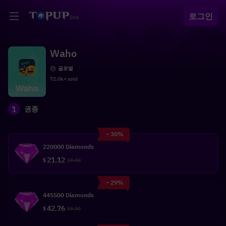
로그인
Waho
글로벌
72.0k+ sold
1
권종
- 30%
220000 Diamonds
21.12
$
29.90
- 29%
445500 Diamonds
42.76
$
59.90