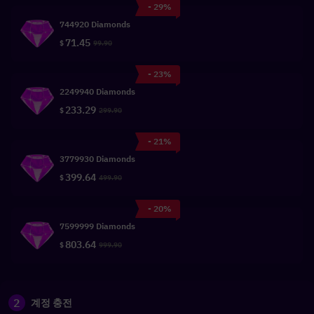
- 29%
744920 Diamonds
71.45
$
99.90
- 23%
2249940 Diamonds
233.29
$
299.90
- 21%
3779930 Diamonds
399.64
$
499.90
- 20%
7599999 Diamonds
803.64
$
999.90
2
계정 충전