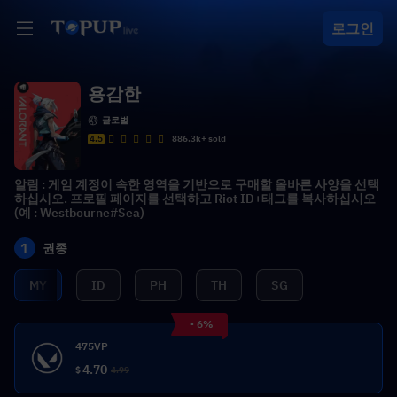
로그인
용감한
글로벌
4.5
886.3k+ sold
알림 : 게임 계정이 속한 영역을 기반으로 구매할 올바른 사양을 선택
하십시오. 프로필 페이지를 선택하고 Riot ID+태그를 복사하십시오
(예 : Westbourne#Sea)
1
권종
MY
ID
PH
TH
SG
- 6%
475VP
4.70
$
4.99