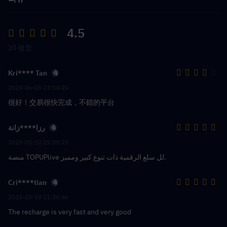
4.5
20 평점
Kri**** Tan
2023-06-05 23:14:20
很好！交易很快完成，不錯的平台
رزا****زانة
2023-05-10 21:30:23
منصة TOPUPlive لل سلع الرقمية ذات تنوع كبير ومميز.
Cri****tian
2023-03-18 11:36:46
The recharge is very fast and very good