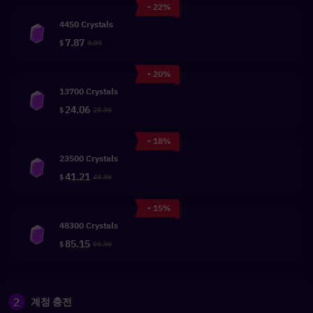
- 22%
4450 Crystals
7.87
$
9.99
- 20%
13700 Crystals
24.06
$
29.99
- 18%
23500 Crystals
41.21
$
49.99
- 15%
48300 Crystals
85.15
$
99.99
2
계정 충전