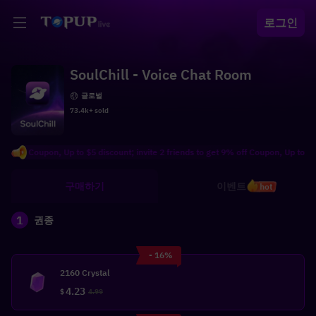
로그인
SoulChill - Voice Chat Room
글로벌
73.4k+ sold
ff Coupon, Up to $5 discount; invite 2 friends to get 9% off Coupon, Up to $10 di
구매하기
이벤트
hot
1
권종
- 16%
2160 Crystal
4.23
$
4.99