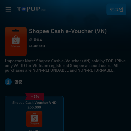
로그인
Shopee Cash e-Voucher (VN)
글로벌
15.4k+ sold
Important Note: Shopee Cash e-Voucher (VN) sold by TOPUPlive
only VALID for Vietnam registered Shopee account users. All
purchases are NON-REFUNDABLE and NON-RETURNABLE.
1
권종
- 3%
Shopee Cash Voucher VND
200,000