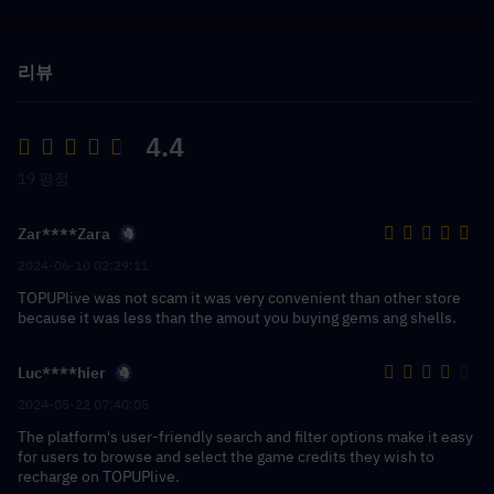
리뷰
4.4
19 평점
Zar****Zara
2024-06-10 02:29:11
TOPUPlive was not scam it was very convenient than other store
because it was less than the amout you buying gems ang shells.
Luc****hier
2024-05-22 07:40:05
The platform's user-friendly search and filter options make it easy
for users to browse and select the game credits they wish to
recharge on TOPUPlive.