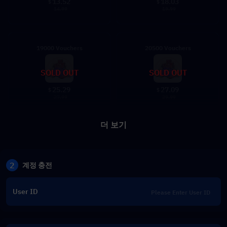
13.52
18.03
$
$
14.99
19.99
19000 Vouchers
20500 Vouchers
SOLD OUT
SOLD OUT
25.29
27.09
$
$
27.99
29.99
더 보기
2
계정 충전
User ID