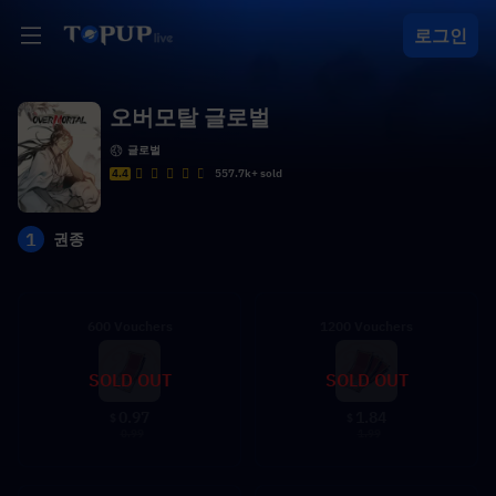
로그인
오버모탈 글로벌
글로벌
4.4
557.7k+ sold
1
권종
600 Vouchers
1200 Vouchers
SOLD OUT
SOLD OUT
0.97
1.84
$
$
0.99
1.99