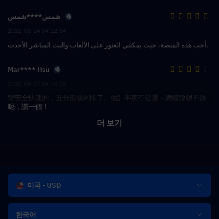
شمس****شمس
2022-08-24 04:12:34
أحب هذه المنصة، حيث يمكنني العثور على الألعاب والبث المباشر الأحدث.
Mar**** Hsu
2022-04-17 14:53:18
蠻安全快速的，五分鍾就到賬了。估計半夜有延遲～總體說很不錯
呢，讚一個！
더 보기
미국 - USD
한국어