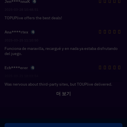
Jen****nnaK
2025-03-28 10:48:51
TOPUPlive offers the best deals!
Ana****rtex
2025-03-25 11:10:50
Funciona de maravilla, recargué y en nada ya estaba disfrutando
del juego.
Ech****erer
2025-03-21 18:03:54
Was nervous about third-party sites, but TOUPlive delivered.
더 보기