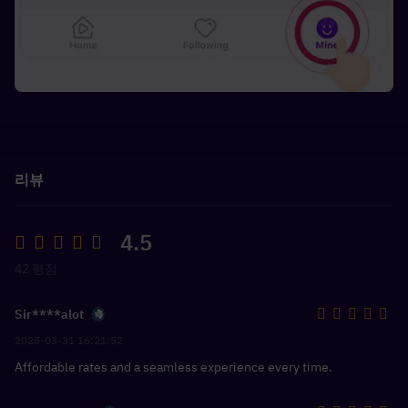
리뷰
4.5
42 평점
Sir****alot
2025-03-31 16:21:52
Affordable rates and a seamless experience every time.