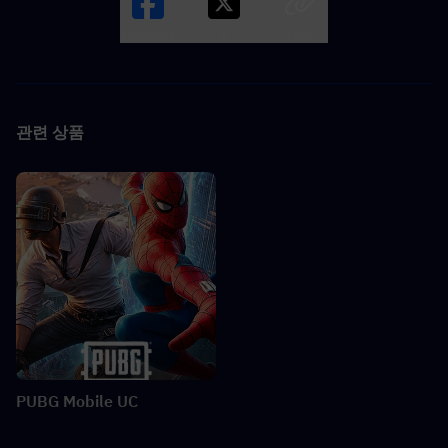
Facebook
X
LINK
관련 상품
PUBG Mobile UC