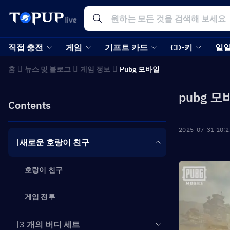
직접 충전
게임
기프트 카드
CD-키
일일
홈
뉴스 및 블로그
게임 정보
Pubg 모바일
pubg 
Contents
2025-07-31 10:2
|새로운 호랑이 친구
호랑이 친구
게임 전투
|3 개의 버디 세트