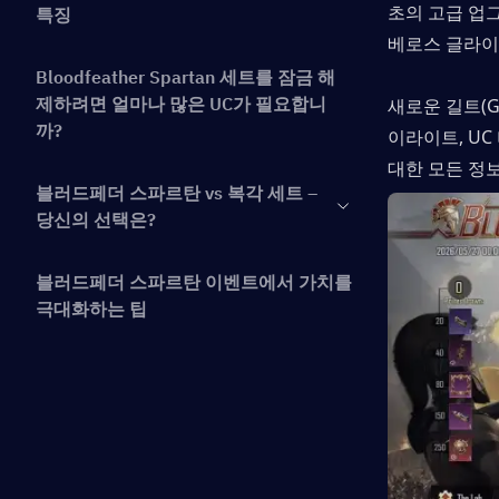
초의 고급 업그
특징
베로스 글라이
Bloodfeather Spartan 세트를 잠금 해
제하려면 얼마나 많은 UC가 필요합니
새로운 길트(G
까?
이라이트, UC
대한 모든 정
블러드페더 스파르탄 vs 복각 세트 –
당신의 선택은?
블러드페더 스파르탄 이벤트에서 가치를
극대화하는 팁
결론
블러드페더 스파르탄 세트 관련 자주 묻
는 질문(FAQ)