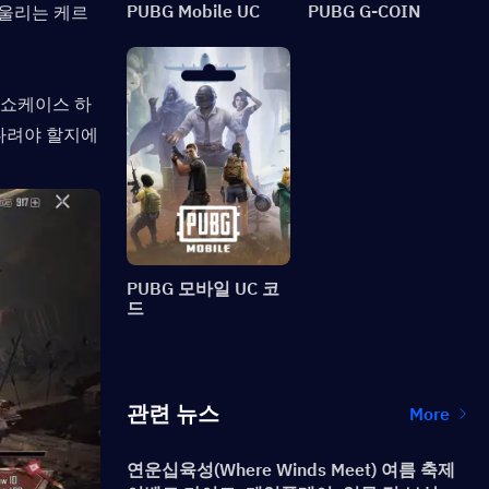
 어울리는 케르
PUBG Mobile UC
PUBG G-COIN
, 쇼케이스 하
다려야 할지에 
PUBG 모바일 UC 코
드
관련 뉴스
More
연운십육성(Where Winds Meet) 여름 축제