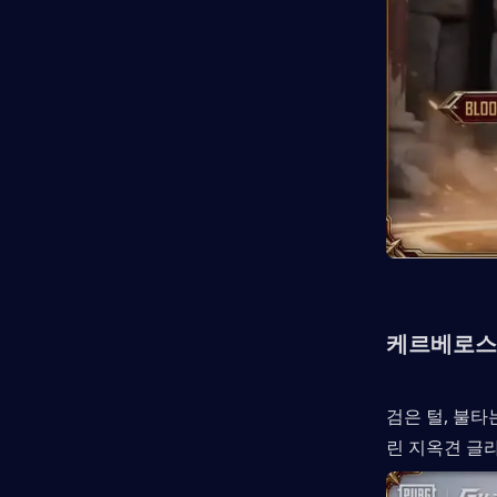
케르베로스
검은 털, 불타
린 지옥견 글