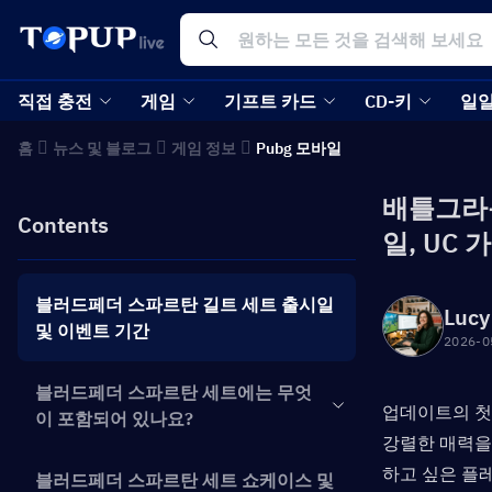
직접 충전
게임
기프트 카드
CD-키
일일
홈
뉴스 및 블로그
게임 정보
Pubg 모바일
배틀그라운
Contents
일, UC
블러드페더 스파르탄 길트 세트 출시일
Lucy
및 이벤트 기간
2026-0
블러드페더 스파르탄 세트에는 무엇
업데이트의 첫
이 포함되어 있나요?
강렬한 매력을
하고 싶은 플
블러드페더 스파르탄 세트 쇼케이스 및