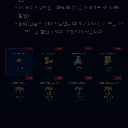
14,500 포켓코인 – 
$36.30
 (기존 가격 $99.99, 
65% 
할인
)
멀티 번들도 구매 가능합니다: 14,500 ×2, ×3 또는 ×5 
— 모두 큰 할인 혜택이 포함되어 있습니다.