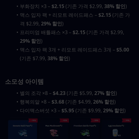
부화장치 ×3 – 
$2.15
 (기존 가격 $2.99, 
38% 할인
)
맥스 입자 팩 + 리모트 레이드패스 – 
$2.15
 (기존 가
격 $2.99, 
29% 할인
)
프리미엄 배틀패스 ×3 – 
$2.15
 (기존 가격 $2.99, 
29% 할인
)
맥스 입자 팩 3개 + 리모트 레이드패스 3개 – 
$5.00
(기존 $7.99, 
38% 할인
)
소모성 아이템
별의 조각 ×8 – 
$4.23
 (기존 $5.99, 
27% 할인
)
행복의알 ×8 – 
$3.68
 (기존 $4.99, 
26% 할인
)
다이맥스버섯 ×3 – 
$5.95
 (기존 $9.99, 
29% 할인
)