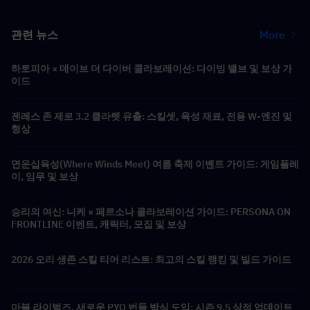
관련 뉴스
More
하토피아 × 데이브 더 다이버 콜라보레이션: 다이빙 밸브 및 보상 가
이드
젠레스 존 제로 3.2 클라렛 유출: 스킬셋, 육성 재료, 전용 W-엔진 및
형상
연운십육성(Where Winds Meet) 여름 축제 이벤트 가이드: 게임플레
이, 임무 및 보상
승리의 여신: 니케 × 페르소나 콜라보레이션 가이드: PERSONA ON
FRONTLINE 이벤트, 캐릭터, 모집 및 보상
2026 오리 생존 스킬 티어 리스트: 최고의 스킬 랭킹 및 빌드 가이드
마블 라이벌즈, 새로운 PYO 번들 방식 도입: 시즌 9.5 상점 업데이트