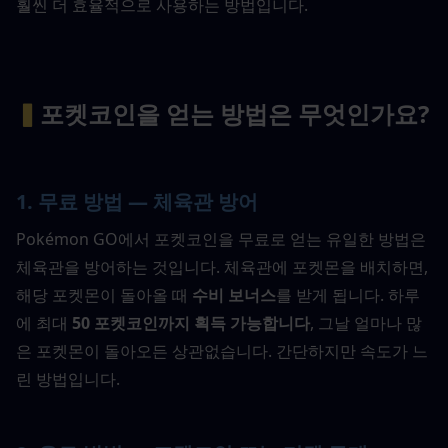
훨씬 더 효율적으로 사용하는 방법입니다.
▍
포켓코인을 얻는 방법은 무엇인가요?
1. 무료 방법 — 체육관 방어
Pokémon GO에서 포켓코인을 무료로 얻는 유일한 방법은 
체육관을 방어하는 것입니다. 체육관에 포켓몬을 배치하면, 
해당 포켓몬이 돌아올 때 
수비 보너스
를 받게 됩니다. 하루
에 최대 
50 포켓코인까지 획득 가능합니다
, 그날 얼마나 많
은 포켓몬이 돌아오든 상관없습니다. 간단하지만 속도가 느
린 방법입니다.