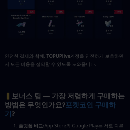
안전한 결제와 함께, 
TOPUPlive
계정을 안전하게 보호하면
서 모든 비용을 절약할 수 있도록 도와줍니다.
▍
보너스 팁 — 가장 저렴하게 구매하는 
방법은 무엇인가요?
포켓코인 구매하
기
?
플랫폼 비교:
App Store와 Google Play는 서로 다른 