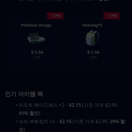
인기 아이템 팩
리모트 레이드패스 ×2 – 
$2.15
 (기존 가격 $2.99, 
41% 할인
)
슈퍼 부화장치 ×2 – 
$2.15
 (기존 가격 $2.99, 
29% 할
인
)