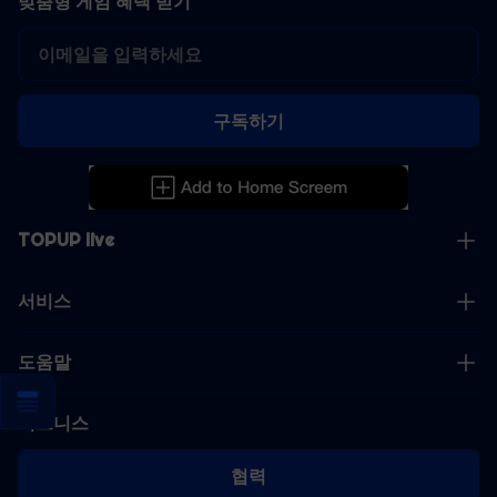
맞춤형 게임 혜택 받기
구독하기
TOPUP live
서비스
도움말
비즈니스
협력