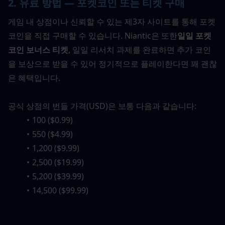
2. 유료 방법 — 포켓코인 또는 티켓 구매
게임 내 상점이나 신뢰할 수 있는 제3자 사이트를 통해 포켓
코인을 직접 구매할 수 있습니다. Niantic은 또한
일일 포켓
코인 보너스 티켓
, 일일 리서치 과제를 완료하면 추가 코인
을 보상으로 받을 수 있어 정기적으로 플레이한다면 꽤 괜찮
은 혜택입니다.
공식 상점의 번들 가격(USD)은 보통 다음과 같습니다:
100 ($0.99)
550 ($4.99)
1,200 ($9.99)
2,500 ($19.99)
5,200 ($39.99)
14,500 ($99.99)