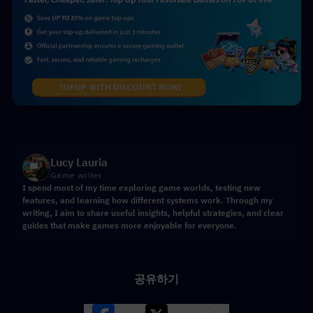
Lucy Lauria
Game writer
I spend most of my time exploring game worlds, testing new
features, and learning how different systems work. Through my
writing, I aim to share useful insights, helpful strategies, and clear
guides that make games more enjoyable for everyone.
공유하기