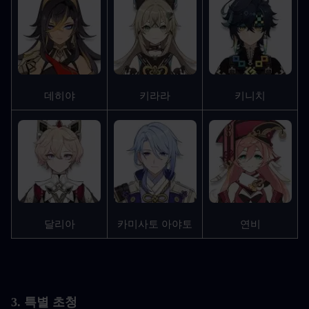
데히야
키라라
키니치
달리아
카미사토 아야토
연비
3. 특별 초청