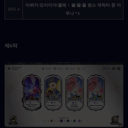
마뷔카/요이미야/클레 + 불/물/풀 원소 캐릭터 중 아
파티 4
무나 *3.
제6막