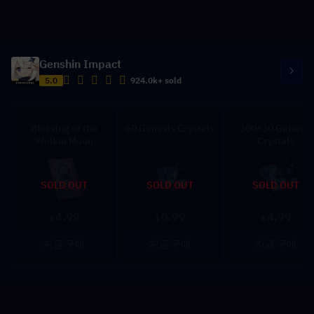
Genshin Impact
5.0
924.0k+ sold
Blessing of the
60 Genesis Crystals
300+30 Genesis
Welkin Moon
Crystals
SOLD OUT
SOLD OUT
SOLD OUT
4.99
0.99
4.99
$
$
$
지금 구매
지금 구매
지금 구매