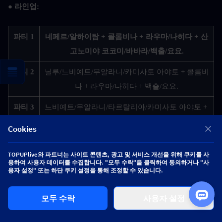
● 라인업:
파티 1
네페르/알하이탐 + 콜롬비나 + 라우마/나히다 + 산
고노미야 코코미/바바라/백출/요요.
파티 2
닐루/느비예트/무알라니/카미사토 아야토 + 콜롬비
나 + 라우마/나히다 + 백출/요요.
파티 3
느비예트/무알라니/타르탈리아/카미사토 아야토 + 
마부이카/향릉/두린 + 물/불 원소 캐릭터 아무나 *2.
Cookies
파티 4
호두/아를레키노 + 야란/행추/아이노 + 향릉/두린 + 
TOPUPlive와 파트너는 사이트 콘텐츠, 광고 및 서비스 개선을 위해 쿠키를 사
백출/토마/달리아.
용하여 사용자 데이터를 수집합니다. "모두 수락"을 클릭하여 동의하거나 "사
용자 설정" 또는 하단 쿠키 설정을 통해 조정할 수 있습니다.
파티 5
아를레키노 + 에밀리에/나히다/콜레이 + 백출/토마 
+ 아무 불/풀 원소 캐릭터 *1.
모두 수락
사용자 설정
6번 파
마뷔카 + 에밀리/나히다/콜레이 + 향릉/두린 + 백출/