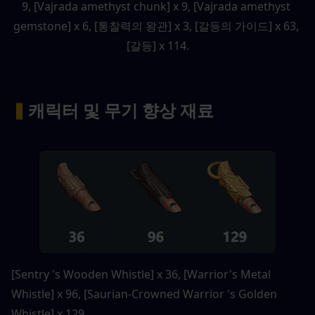
9, [Vajrada amethyst chunk] x 9, [Vajrada amethyst 
gemstone] x 6, [통찰력의 왕관] x 3, [갈등의 가이드] x 63, 
[갈등] x 114.
▍
캐릭터 및 무기 향상 재료
[Sentry 's Wooden Whistle] x 36, [Warrior's Metal 
Whistle] x 96, [Saurian-Crowned Warrior 's Golden 
Whistle] x 129