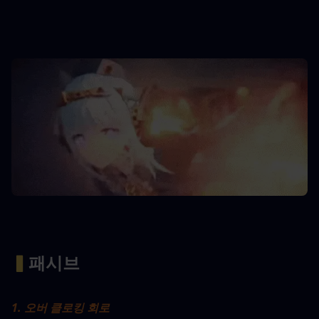
▍
패시브
1. 오버 클로킹 회로