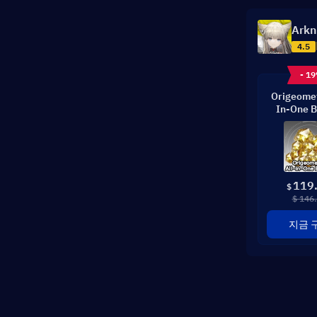
Arkn
4.5
- 1
Origeomet
In-One B
119
$
$ 146
지금 