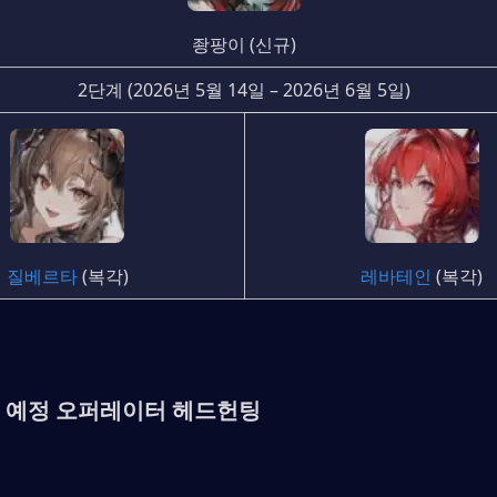
좡팡이 (신규)
2단계 (2026년 5월 14일 – 2026년 6월 5일)
질베르타
 (복각)
레바테인
 (복각)
 예정 오퍼레이터 헤드헌팅