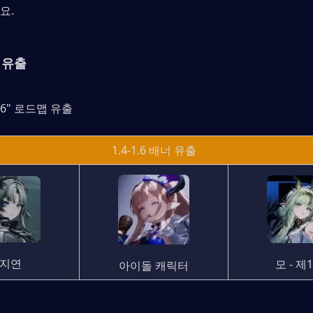
요.
너 유출
V1.6" 로드맵 유출
1.4-1.6 배너 유출
지연
모 - 제
아이돌 캐릭터