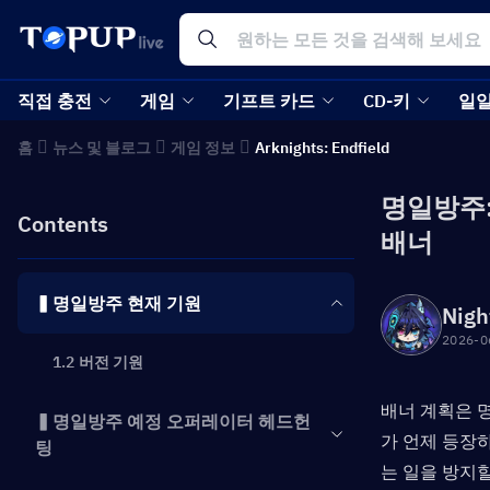
직접 충전
게임
기프트 카드
CD-키
일일
홈
뉴스 및 블로그
게임 정보
Arknights: Endfield
명일방주:
Contents
배너
▍명일방주 현재 기원
Nigh
2026-0
1.2 버전 기원
배너 계획은 
▍명일방주 예정 오퍼레이터 헤드헌
가 언제 등장
팅
는 일을 방지할