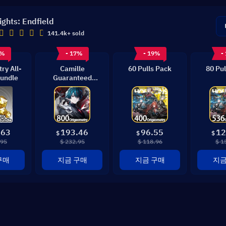
ights: Endfield
141.4k+ sold
9%
- 17%
- 19%
-
ry All-
Camille
60 Pulls Pack
80 Pul
undle
Guaranteed
Bundle
.63
193.46
96.55
12
$
$
$
.95
$ 232.95
$ 118.96
$ 1
구매
지금 구매
지금 구매
지금