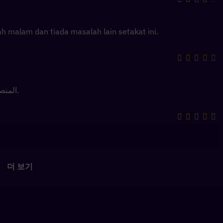
 malam dan tiada masalah lain setakat ini.
المنصة رائعة، وتوفر الألعاب والبث المباشر بتنوع وجودة عالية.
더 보기