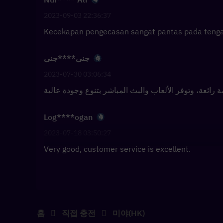
2023-09-03 22:36:37
Kecekapan pengecasan sangat pantas pada tengah
جنى****جنى
2023-07-30 03:06:34
Log****ogan
2023-07-18 03:50:27
Very good, customer service is excellent.
홈
직접 충전
미야(HK)