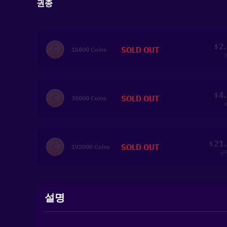
권종
2
$
SOLD OUT
16800 Coins
4
$
SOLD OUT
35000 Coins
21
$
SOLD OUT
192000 Coins
27
설명