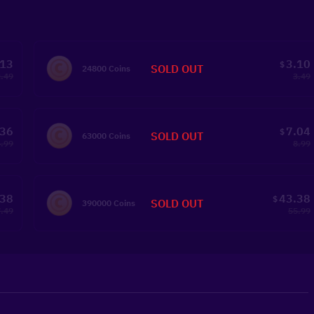
.13
3.10
$
SOLD OUT
24800 Coins
2.49
3.49
.36
7.04
$
SOLD OUT
63000 Coins
4.99
8.99
.38
43.38
$
SOLD OUT
390000 Coins
.49
55.99