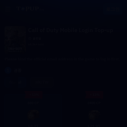
로그인
Call of Duty Mobile Login Top-up
글로벌
64.5k+ sold
Please bind the official email address in the game to log in first.
1
권종
Global
HK/TW
- 13%
- 13%
880 CP
2400 CP
8.77
21.91
$
$