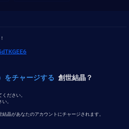
う！
qhSdTKGEE6
act）をチャージする
  創世結晶？
てください。
さい。
世結晶があなたのアカウントにチャージされます。