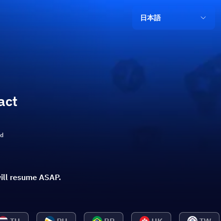
日本語
act
ld
ill resume ASAP.