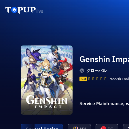
Genshin Imp
グローバル
5.0
922.1k+ so
Service Maintenance, w