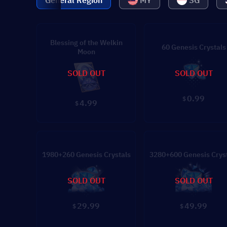
General Region
MY
SG
Blessing of the Welkin
60 Genesis Crystals
Moon
SOLD OUT
SOLD OUT
0.99
$
4.99
$
1980+260 Genesis Crystals
3280+600 Genesis Crys
SOLD OUT
SOLD OUT
29.99
49.99
$
$