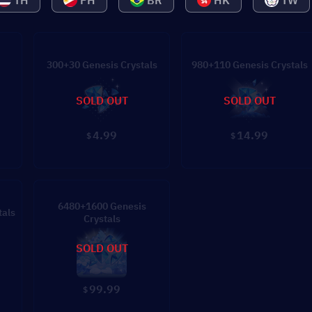
TH
PH
BR
HK
TW
300+30 Genesis Crystals
980+110 Genesis Crystals
SOLD OUT
SOLD OUT
4.99
14.99
$
$
6480+1600 Genesis
tals
Crystals
SOLD OUT
99.99
$