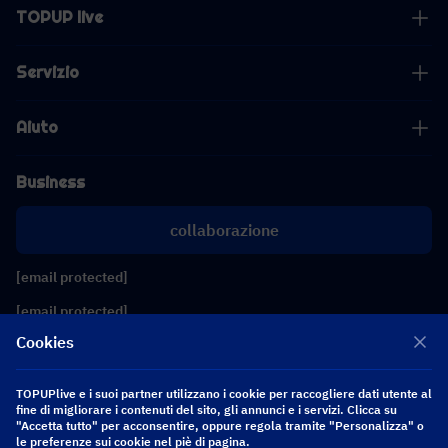
TOPUP live
Servizio
Aiuto
Business
collaborazione
[email protected]
[email protected]
Cookies
Seguici
TOPUPlive e i suoi partner utilizzano i cookie per raccogliere dati utente al
fine di migliorare i contenuti del sito, gli annunci e i servizi. Clicca su
"Accetta tutto" per acconsentire, oppure regola tramite "Personalizza" o
Copyright 2026 SEA WHALE TECHNOLOGY PTE.LTD. All Rights Reserved.
le preferenze sui cookie nel piè di pagina.