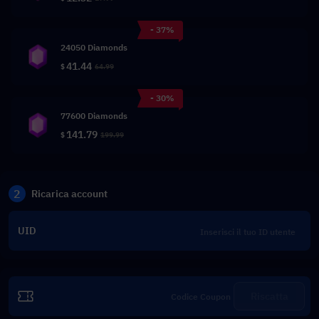
- 37%
24050 Diamonds
41.44
$
64.99
- 30%
77600 Diamonds
141.79
$
199.99
2
Ricarica account
UID
Riscatta