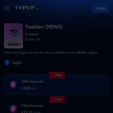
Login
Yaahlan (MENA)
Globale
111.2k+ sold
This recharge service is only available in the MENA region.
1
Taglio
- 28%
1900 Diamonds
3.61
$
4.99
- 32%
7150 Diamonds
12.32
$
17.99