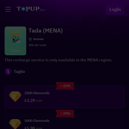
Login
Tada (MENA)
Globale
106.1k+ sold
This recharge service is only available in the MENA region.
1
Taglio
- 22%
2500 Diamonds
3.29
$
4.19
- 29%
5000 Diamonds
5.98
$
8.39