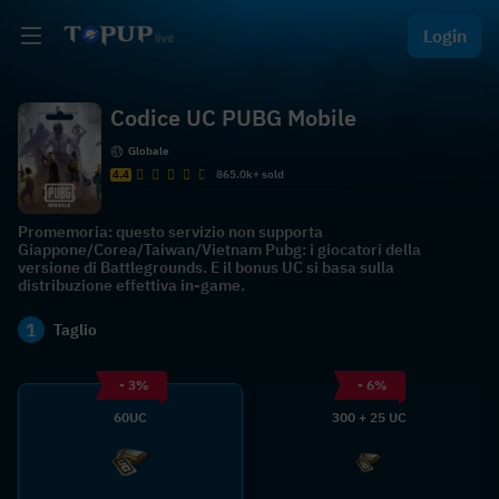
Login
Codice UC PUBG Mobile
Globale
4.4
865.0k+ sold
Promemoria: questo servizio non supporta
Giappone/Corea/Taiwan/Vietnam Pubg: i giocatori della
versione di Battlegrounds. E il bonus UC si basa sulla
distribuzione effettiva in-game.
1
Taglio
- 3%
- 6%
60UC
300 + 25 UC