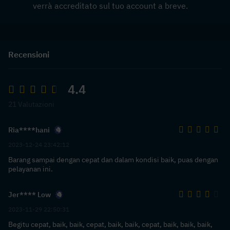
verrà accreditato sul tuo account a breve.
Recensioni
4.4
21 Valutazioni
Ria****hani
2023-12-24 23:42:12
Barang sampai dengan cepat dan dalam kondisi baik, puas dengan
pelayanan ini.
Jer**** Low
2023-11-29 22:50:31
Begitu cepat, baik, baik, cepat, baik, baik, cepat, baik, baik, baik,