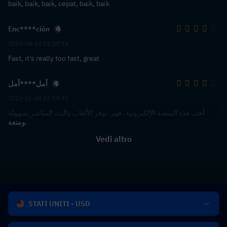
baik, baik, baik, cepat, baik, baik
Enc****ción
2023-04-22 01:29:16
Fast, it's really too fast, great
أمل****أمل
2023-01-04 02:59:43
أحب هذه المنصة الإلكترونية، فهي توفر الألعاب والبث المباشر بسهولة
ومتعة.
Vedi altro
STATI UNITI - USD