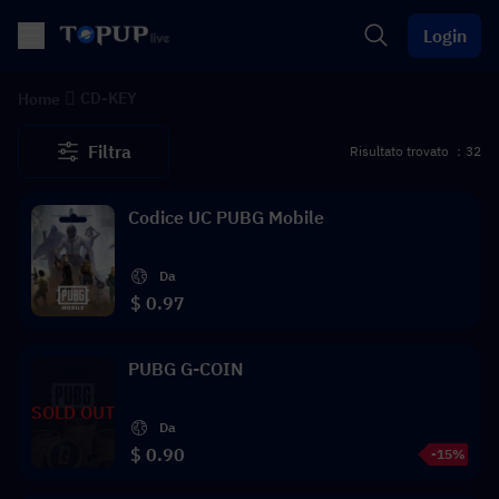
Login
CD-KEY
Home
Filtra
Risultato trovato ：32
Codice UC PUBG Mobile
Da
$ 0.97
PUBG G-COIN
SOLD OUT
Da
$ 0.90
-15%