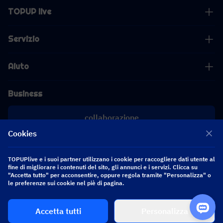
TOPUP live
Servizio
Aiuto
Business
collaborazione
Cookies
[email protected]
[email protected]
TOPUPlive e i suoi partner utilizzano i cookie per raccogliere dati utente al
fine di migliorare i contenuti del sito, gli annunci e i servizi. Clicca su
"Accetta tutto" per acconsentire, oppure regola tramite "Personalizza" o
Seguici
le preferenze sui cookie nel piè di pagina.
Accetta tutti
Personalizza
Copyright 2026 SEA WHALE TECHNOLOGY PTE.LTD. All Rights Reserved.