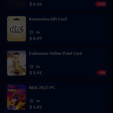
$ 0.16
-22%
Kammelna Gift Card
Da
$ 8.97
Eudemons Online Point Card
Da
$ 1.91
-5%
NBA 2K23 PC
Da
$ 5.43