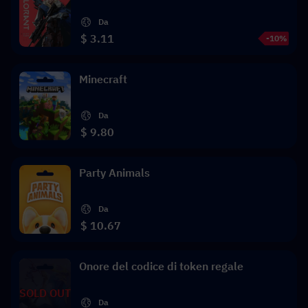
Da
$ 3.11
-10%
Minecraft
Da
$ 9.80
Party Animals
Da
$ 10.67
Onore del codice di token regale
SOLD OUT
Da