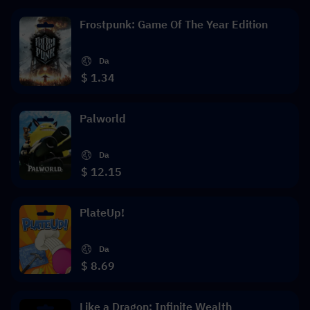
Frostpunk: Game Of The Year Edition
Da
$ 1.34
Palworld
Da
$ 12.15
PlateUp!
Da
$ 8.69
Like a Dragon: Infinite Wealth