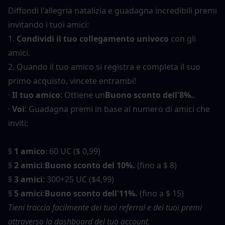
Diffondi l'allegria natalizia e guadagna incredibili premi 
invitando i tuoi amici:
1. 
Condividi il tuo collegamento univoco
 con gli 
amici.
2. Quando il tuo amico si registra e completa il suo 
primo acquisto, vincete entrambi!
· 
Il tuo amico
: Ottiene un
Buono sconto dell'8%.
.
· 
Voi
: Guadagna premi in base al numero di amici che 
inviti:
§ 
1 amico
: 60 UC ($ 0,99)
§ 
2 amici
:
Buono sconto del 10%.
 (fino a $ 8)
§ 
3 amici
: 300+25 UC ($4,99)
§ 
5 amici
:
Buono sconto dell'11%.
 (fino a $ 15)
Tieni traccia facilmente dei tuoi referral e dei tuoi premi 
attraverso la dashboard del tuo account.